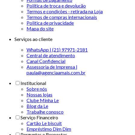
Política de troca e devolução
Termos e condições - retirada na Loja
Termos de compras internacionais
Politica de privacidade
Mapa do site
Serviços ao cliente
WhatsApp | (21) 97971-2181
Central de atendimento
Canal Confidencial
Assessoria de Imprensa |
paula@agenciaamais.com.br
Institucional
Sobre nós
Nossas lojas
Clube Minha Le
Blog da Le
Trabalhe conosco
Serviço Financeiro
Cartão Le biscuit
Empréstimo Dim Dim
Perguntas e Respostas