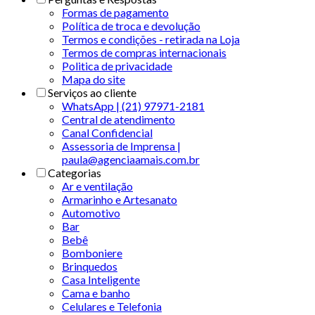
Formas de pagamento
Política de troca e devolução
Termos e condições - retirada na Loja
Termos de compras internacionais
Politica de privacidade
Mapa do site
Serviços ao cliente
WhatsApp | (21) 97971-2181
Central de atendimento
Canal Confidencial
Assessoria de Imprensa |
paula@agenciaamais.com.br
Categorias
Ar e ventilação
Armarinho e Artesanato
Automotivo
Bar
Bebê
Bomboniere
Brinquedos
Casa Inteligente
Cama e banho
Celulares e Telefonia