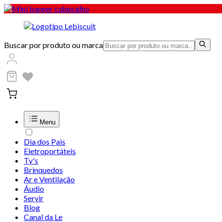
Buscar por produto ou marca
Menu
Dia dos Pais
Eletroportáteis
Tv's
Brinquedos
Ar e Ventilação
Áudio
Servir
Blog
Canal da Le