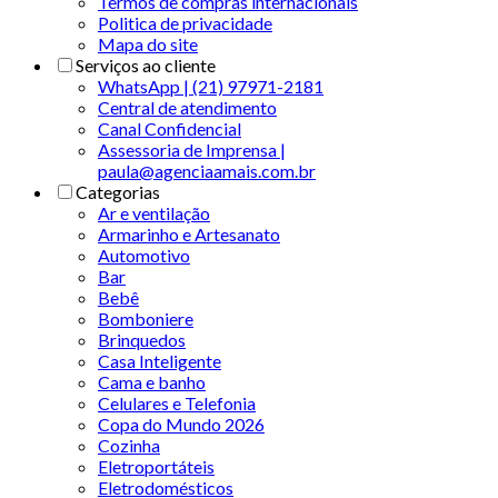
Termos de compras internacionais
Politica de privacidade
Mapa do site
Serviços ao cliente
WhatsApp | (21) 97971-2181
Central de atendimento
Canal Confidencial
Assessoria de Imprensa |
paula@agenciaamais.com.br
Categorias
Ar e ventilação
Armarinho e Artesanato
Automotivo
Bar
Bebê
Bomboniere
Brinquedos
Casa Inteligente
Cama e banho
Celulares e Telefonia
Copa do Mundo 2026
Cozinha
Eletroportáteis
Eletrodomésticos