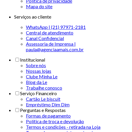
Politica de privacidade
Mapa do site
Serviços ao cliente
WhatsApp | (21) 97971-2181
Central de atendimento
Canal Confidencial
Assessoria de Imprensa |
paula@agenciaamais.com.br
Institucional
Sobre nós
Nossas lojas
Clube Minha Le
Blog da Le
Trabalhe conosco
Serviço Financeiro
Cartão Le biscuit
Empréstimo Dim Dim
Perguntas e Respostas
Formas de pagamento
Política de troca e devolução
Termos e condições - retirada na Loja