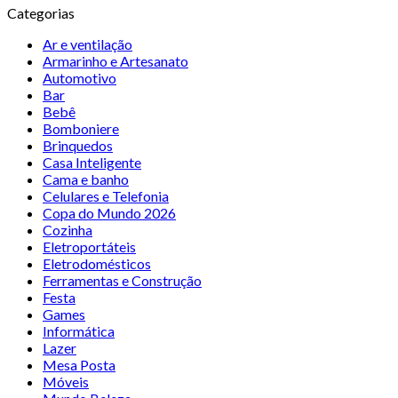
Categorias
Ar e ventilação
Armarinho e Artesanato
Automotivo
Bar
Bebê
Bomboniere
Brinquedos
Casa Inteligente
Cama e banho
Celulares e Telefonia
Copa do Mundo 2026
Cozinha
Eletroportáteis
Eletrodomésticos
Ferramentas e Construção
Festa
Games
Informática
Lazer
Mesa Posta
Móveis