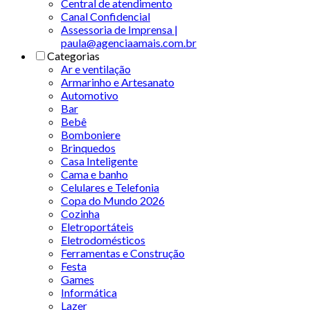
Central de atendimento
Canal Confidencial
Assessoria de Imprensa |
paula@agenciaamais.com.br
Categorias
Ar e ventilação
Armarinho e Artesanato
Automotivo
Bar
Bebê
Bomboniere
Brinquedos
Casa Inteligente
Cama e banho
Celulares e Telefonia
Copa do Mundo 2026
Cozinha
Eletroportáteis
Eletrodomésticos
Ferramentas e Construção
Festa
Games
Informática
Lazer