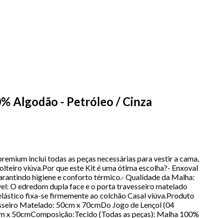
% Algodão - Petróleo / Cinza
emium inclui todas as peças necessárias para vestir a cama,
lteiro viúva.Por que este Kit é uma ótima escolha?- Enxoval
garantindo higiene e conforto térmico.- Qualidade da Malha:
el: O edredom dupla face e o porta travesseiro matelado
elástico fixa-se firmemente ao colchão Casal viúva.Produto
sseiro Matelado: 50cm x 70cmDo Jogo de Lençol (04
70cm x 50cmComposição:Tecido (Todas as peças): Malha 100%