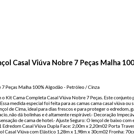
çol Casal Viúva Nobre 7 Peças Malha 100
 7 Peças Malha 100% Algodão - Petróleo / Cinza
o Kit Cama Completa Casal Viúva Nobre 7 Peças. Este conjunto pr
sa medida especial foi feita para as camas cama casal viúva ou so
ençol de Cima, ideal para dias frescos e para proteger o edredom, 
io, não dá bolinhas e é altamente respirável.- Decoração Impecáv
sensação de cama de hotel.- Ajuste Seguro: O lençol de baixo com 
01 Edredom Casal Viúva Dupla Face: 2,00m x 2,20m02 Porta Trave
nçol Casal Viúva com Elástico 1,28m x 1,98m x 30cm02 Fronha: 