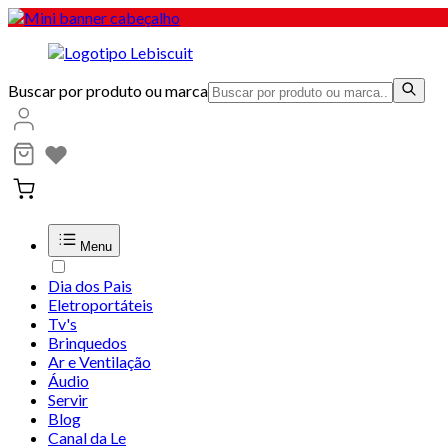
Buscar por produto ou marca
Menu
Dia dos Pais
Eletroportáteis
Tv's
Brinquedos
Ar e Ventilação
Áudio
Servir
Blog
Canal da Le