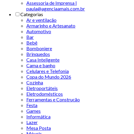
Assessoria de Imprensa |
paula@agenciaamais.com.br
Categorias
Ar e ventilação
Armarinho e Artesanato
Automotivo
Bar
Bebê
Bomboniere
Brinquedos
Casa Inteligente
Cama e banho
Celulares e Telefonia
Copa do Mundo 2026
Cozinha
Eletroportáteis
Eletrodomésticos
Ferramentas e Construção
Festa
Games
Informática
Lazer
Mesa Posta
Móveis