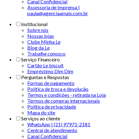
Canal Confidencial
Assessoria de Imprensa |
paula@agenciaamais.com.br
Institucional
Sobre nós
Nossas lojas
Clube Minha Le
Blog da Le
Trabalhe conosco
Serviço Financeiro
Cartão Le biscuit
Empréstimo Dim Dim
Perguntas e Respostas
Formas de pagamento
Política de troca e devolução
Termos e condições - retirada na Loja
Termos de compras internacionais
Politica de privacidade
Mapa do site
Serviços ao cliente
WhatsApp | (21) 97971-2181
Central de atendimento
Canal Confidencial