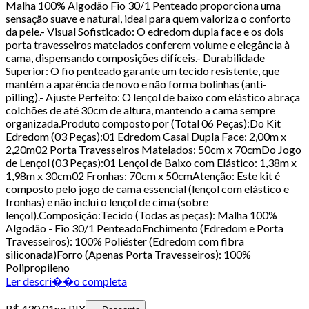
Malha 100% Algodão Fio 30/1 Penteado proporciona uma
sensação suave e natural, ideal para quem valoriza o conforto
da pele.- Visual Sofisticado: O edredom dupla face e os dois
porta travesseiros matelados conferem volume e elegância à
cama, dispensando composições difíceis.- Durabilidade
Superior: O fio penteado garante um tecido resistente, que
mantém a aparência de novo e não forma bolinhas (anti-
pilling).- Ajuste Perfeito: O lençol de baixo com elástico abraça
colchões de até 30cm de altura, mantendo a cama sempre
organizada.Produto composto por (Total 06 Peças):Do Kit
Edredom (03 Peças):01 Edredom Casal Dupla Face: 2,00m x
2,20m02 Porta Travesseiros Matelados: 50cm x 70cmDo Jogo
de Lençol (03 Peças):01 Lençol de Baixo com Elástico: 1,38m x
1,98m x 30cm02 Fronhas: 70cm x 50cmAtenção: Este kit é
composto pelo jogo de cama essencial (lençol com elástico e
fronhas) e não inclui o lençol de cima (sobre
lençol).Composição:Tecido (Todas as peças): Malha 100%
Algodão - Fio 30/1 PenteadoEnchimento (Edredom e Porta
Travesseiros): 100% Poliéster (Edredom com fibra
siliconada)Forro (Apenas Porta Travesseiros): 100%
Polipropileno
Ler descri��o completa
R$ 430,01
no PIX