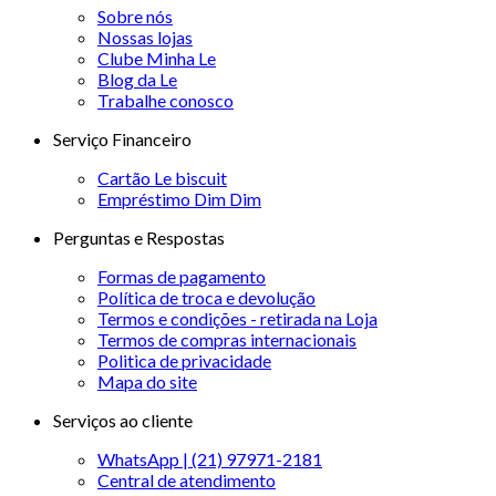
Sobre nós
Nossas lojas
Clube Minha Le
Blog da Le
Trabalhe conosco
Serviço Financeiro
Cartão Le biscuit
Empréstimo Dim Dim
Perguntas e Respostas
Formas de pagamento
Política de troca e devolução
Termos e condições - retirada na Loja
Termos de compras internacionais
Politica de privacidade
Mapa do site
Serviços ao cliente
WhatsApp | (21) 97971-2181
Central de atendimento