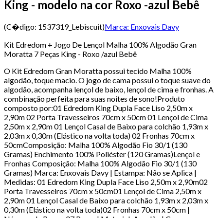
King - modelo na cor Roxo -azul Bebê
(C�digo:
1537319_Lebiscuit
)
Marca:
Enxovais Davy
Kit Edredom + Jogo De Lençol Malha 100% Algodão Gran
Moratta 7 Peças King - Roxo /azul Bebê
O Kit Edredom Gran Moratta possui tecido Malha 100%
algodão, toque macio. O jogo de cama possui o toque suave do
algodão, acompanha lençol de baixo, lençol de cima e fronhas. A
combinação perfeita para suas noites de sono!Produto
composto por:01 Edredom King Dupla Face Liso 2,50m x
2,90m 02 Porta Travesseiros 70cm x 50cm 01 Lençol de Cima
2,50m x 2,90m 01 Lençol Casal de Baixo para colchão 1,93m x
2,03m x 0,30m (Elástico na volta toda) 02 Fronhas 70cm x
50cmComposição: Malha 100% Algodão Fio 30/1 (130
Gramas) Enchimento 100% Poliéster (120 Gramas)Lençol e
Fronhas Composição: Malha 100% Algodão Fio 30/1 (130
Gramas) Marca: Enxovais Davy | Estampa: Não se Aplica |
Medidas: 01 Edredom King Dupla Face Liso 2,50m x 2,90m02
Porta Travesseiros 70cm x 50cm01 Lençol de Cima 2,50m x
2,90m 01 Lençol Casal de Baixo para colchão 1,93m x 2,03m x
0,30m (Elástico na volta toda)02 Fronhas 70cm x 50cm |