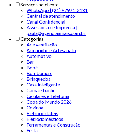
Serviços ao cliente
WhatsApp | (21) 97971-2181
Central de atendimento
Canal Confidencial
Assessoria de Imprensa |
paula@agenciaamais.com.br
Categorias
Ar e ventilação
Armarinho e Artesanato
Automotivo
Bar
Bebê
Bomboniere
Brinquedos
Casa Inteligente
Cama e banho
Celulares e Telefonia
Copa do Mundo 2026
Cozinha
Eletroportáteis
Eletrodomésticos
Ferramentas e Construção
Festa