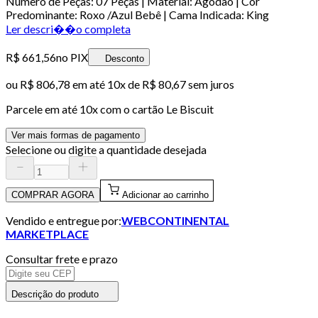
Número de Peças: 07 Peças | Material: Agodão | Cor
Predominante: Roxo /Azul Bebê | Cama Indicada: King
Ler descri��o completa
R$ 661,56
no PIX
Desconto
ou
R$ 806,78
em até
10x de R$ 80,67 sem juros
Parcele em até
10
x com o cartão
Le Biscuit
Ver mais formas de pagamento
Selecione ou digite a quantidade desejada
COMPRAR AGORA
Adicionar ao carrinho
Vendido e entregue por:
WEBCONTINENTAL
MARKETPLACE
Consultar frete e prazo
Descrição do produto