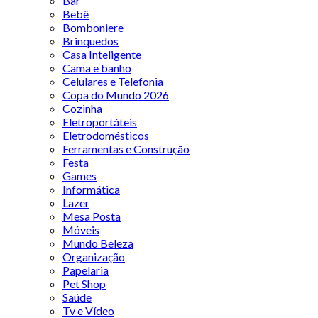
Bar
Bebê
Bomboniere
Brinquedos
Casa Inteligente
Cama e banho
Celulares e Telefonia
Copa do Mundo 2026
Cozinha
Eletroportáteis
Eletrodomésticos
Ferramentas e Construção
Festa
Games
Informática
Lazer
Mesa Posta
Móveis
Mundo Beleza
Organização
Papelaria
Pet Shop
Saúde
Tv e Vídeo