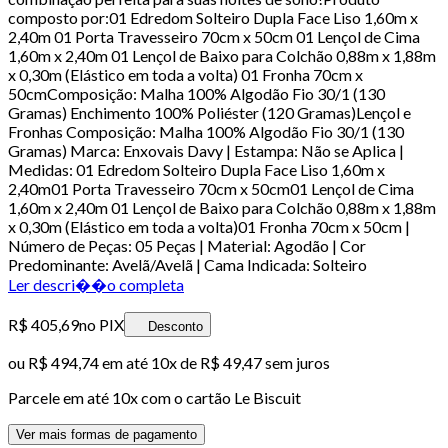
composto por:01 Edredom Solteiro Dupla Face Liso 1,60m x
2,40m 01 Porta Travesseiro 70cm x 50cm 01 Lençol de Cima
1,60m x 2,40m 01 Lençol de Baixo para Colchão 0,88m x 1,88m
x 0,30m (Elástico em toda a volta) 01 Fronha 70cm x
50cmComposição: Malha 100% Algodão Fio 30/1 (130
Gramas) Enchimento 100% Poliéster (120 Gramas)Lençol e
Fronhas Composição: Malha 100% Algodão Fio 30/1 (130
Gramas) Marca: Enxovais Davy | Estampa: Não se Aplica |
Medidas: 01 Edredom Solteiro Dupla Face Liso 1,60m x
2,40m01 Porta Travesseiro 70cm x 50cm01 Lençol de Cima
1,60m x 2,40m 01 Lençol de Baixo para Colchão 0,88m x 1,88m
x 0,30m (Elástico em toda a volta)01 Fronha 70cm x 50cm |
Número de Peças: 05 Peças | Material: Agodão | Cor
Predominante: Avelã/Avelã | Cama Indicada: Solteiro
Ler descri��o completa
R$ 405,69
no PIX
Desconto
ou
R$ 494,74
em até
10x de R$ 49,47 sem juros
Parcele em até
10
x com o cartão
Le Biscuit
Ver mais formas de pagamento