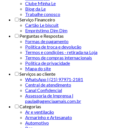
Clube Minha Le
Blog da Le
Trabalhe conosco
Serviço Financeiro
Cartão Le biscuit
Empréstimo Dim Dim
Perguntas e Respostas
Formas de pagamento
Política de troca e devolução
Termos e condições - retirada na Loja
Termos de compras internacionais
Politica de privacidade
Mapa do site
Serviços ao cliente
WhatsApp | (21) 97971-2181
Central de atendimento
Canal Confidencial
Assessoria de Imprensa |
paula@agenciaamais.com.br
Categorias
Ar e ventilação
Armarinho e Artesanato
Automotivo