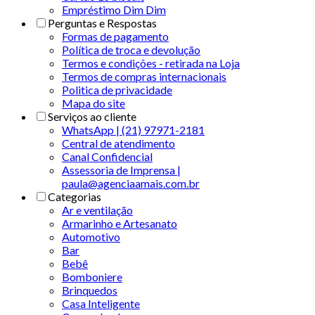
Empréstimo Dim Dim
Perguntas e Respostas
Formas de pagamento
Política de troca e devolução
Termos e condições - retirada na Loja
Termos de compras internacionais
Politica de privacidade
Mapa do site
Serviços ao cliente
WhatsApp | (21) 97971-2181
Central de atendimento
Canal Confidencial
Assessoria de Imprensa |
paula@agenciaamais.com.br
Categorias
Ar e ventilação
Armarinho e Artesanato
Automotivo
Bar
Bebê
Bomboniere
Brinquedos
Casa Inteligente