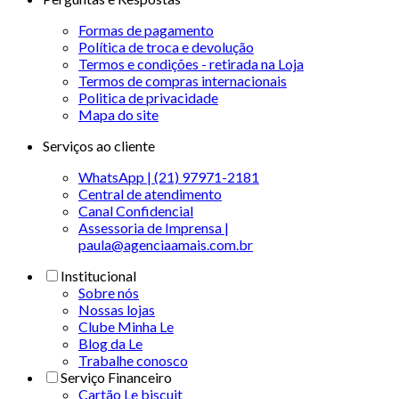
Formas de pagamento
Política de troca e devolução
Termos e condições - retirada na Loja
Termos de compras internacionais
Politica de privacidade
Mapa do site
Serviços ao cliente
WhatsApp | (21) 97971-2181
Central de atendimento
Canal Confidencial
Assessoria de Imprensa |
paula@agenciaamais.com.br
Institucional
Sobre nós
Nossas lojas
Clube Minha Le
Blog da Le
Trabalhe conosco
Serviço Financeiro
Cartão Le biscuit