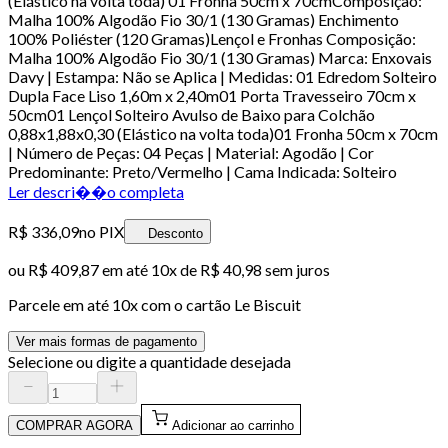
(Elástico na volta toda) 01 Fronha 50cm x 70cmComposição:
Malha 100% Algodão Fio 30/1 (130 Gramas) Enchimento
100% Poliéster (120 Gramas)Lençol e Fronhas Composição:
Malha 100% Algodão Fio 30/1 (130 Gramas) Marca: Enxovais
Davy | Estampa: Não se Aplica | Medidas: 01 Edredom Solteiro
Dupla Face Liso 1,60m x 2,40m01 Porta Travesseiro 70cm x
50cm01 Lençol Solteiro Avulso de Baixo para Colchão
0,88x1,88x0,30 (Elástico na volta toda)01 Fronha 50cm x 70cm
| Número de Peças: 04 Peças | Material: Agodão | Cor
Predominante: Preto/Vermelho | Cama Indicada: Solteiro
Ler descri��o completa
R$ 336,09
no PIX
Desconto
ou
R$ 409,87
em até
10x de R$ 40,98 sem juros
Parcele em até
10
x com o cartão
Le Biscuit
Ver mais formas de pagamento
Selecione ou digite a quantidade desejada
COMPRAR AGORA
Adicionar ao carrinho