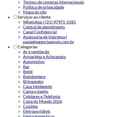
Termos de compras internacionais
Politica de privacidade
Mapa do site
Serviços ao cliente
WhatsApp | (21) 97971-2181
Central de atendimento
Canal Confidencial
Assessoria de Imprensa |
paula@agenciaamais.com.br
Categorias
Ar e ventilação
Armarinho e Artesanato
Automotivo
Bar
Bebê
Bomboniere
Brinquedos
Casa Inteligente
Cama e banho
Celulares e Telefonia
Copa do Mundo 2026
Cozinha
Eletroportáteis
Eletrodomésticos