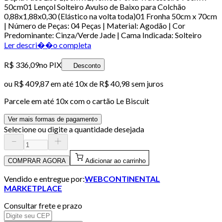
50cm01 Lençol Solteiro Avulso de Baixo para Colchão
0,88x1,88x0,30 (Elástico na volta toda)01 Fronha 50cm x 70cm
| Número de Peças: 04 Peças | Material: Agodão | Cor
Predominante: Cinza/Verde Jade | Cama Indicada: Solteiro
Ler descri��o completa
R$ 336,09
no PIX
Desconto
ou
R$ 409,87
em até
10x de R$ 40,98 sem juros
Parcele em até
10
x com o cartão
Le Biscuit
Ver mais formas de pagamento
Selecione ou digite a quantidade desejada
COMPRAR AGORA
Adicionar ao carrinho
Vendido e entregue por:
WEBCONTINENTAL
MARKETPLACE
Consultar frete e prazo