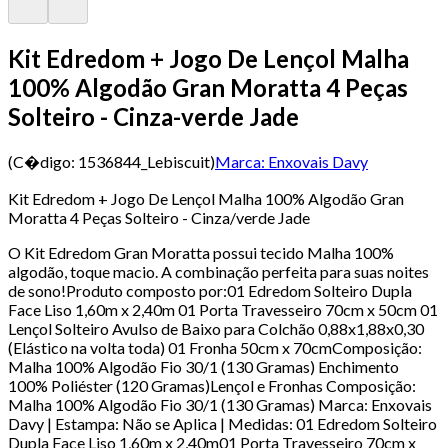
Kit Edredom + Jogo De Lençol Malha
100% Algodão Gran Moratta 4 Peças
Solteiro - Cinza-verde Jade
(C�digo:
1536844_Lebiscuit
)
Marca:
Enxovais Davy
Kit Edredom + Jogo De Lençol Malha 100% Algodão Gran
Moratta 4 Peças Solteiro - Cinza/verde Jade
O Kit Edredom Gran Moratta possui tecido Malha 100%
algodão, toque macio. A combinação perfeita para suas noites
de sono!Produto composto por:01 Edredom Solteiro Dupla
Face Liso 1,60m x 2,40m 01 Porta Travesseiro 70cm x 50cm 01
Lençol Solteiro Avulso de Baixo para Colchão 0,88x1,88x0,30
(Elástico na volta toda) 01 Fronha 50cm x 70cmComposição:
Malha 100% Algodão Fio 30/1 (130 Gramas) Enchimento
100% Poliéster (120 Gramas)Lençol e Fronhas Composição:
Malha 100% Algodão Fio 30/1 (130 Gramas) Marca: Enxovais
Davy | Estampa: Não se Aplica | Medidas: 01 Edredom Solteiro
Dupla Face Liso 1,60m x 2,40m01 Porta Travesseiro 70cm x