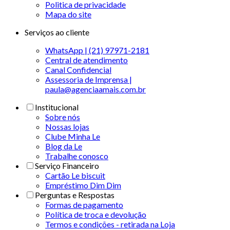
Politica de privacidade
Mapa do site
Serviços ao cliente
WhatsApp | (21) 97971-2181
Central de atendimento
Canal Confidencial
Assessoria de Imprensa |
paula@agenciaamais.com.br
Institucional
Sobre nós
Nossas lojas
Clube Minha Le
Blog da Le
Trabalhe conosco
Serviço Financeiro
Cartão Le biscuit
Empréstimo Dim Dim
Perguntas e Respostas
Formas de pagamento
Política de troca e devolução
Termos e condições - retirada na Loja