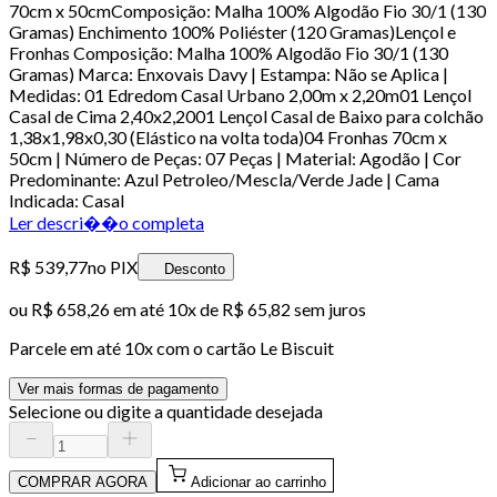
70cm x 50cmComposição: Malha 100% Algodão Fio 30/1 (130
Gramas) Enchimento 100% Poliéster (120 Gramas)Lençol e
Fronhas Composição: Malha 100% Algodão Fio 30/1 (130
Gramas) Marca: Enxovais Davy | Estampa: Não se Aplica |
Medidas: 01 Edredom Casal Urbano 2,00m x 2,20m01 Lençol
Casal de Cima 2,40x2,2001 Lençol Casal de Baixo para colchão
1,38x1,98x0,30 (Elástico na volta toda)04 Fronhas 70cm x
50cm | Número de Peças: 07 Peças | Material: Agodão | Cor
Predominante: Azul Petroleo/Mescla/Verde Jade | Cama
Indicada: Casal
Ler descri��o completa
R$ 539,77
no PIX
Desconto
ou
R$ 658,26
em até
10x de R$ 65,82 sem juros
Parcele em até
10
x com o cartão
Le Biscuit
Ver mais formas de pagamento
Selecione ou digite a quantidade desejada
COMPRAR AGORA
Adicionar ao carrinho