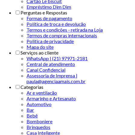
Cartão Le biscuit
Empréstimo Dim Dim
Perguntas e Respostas
Formas de pagamento
Política de troca e devolução
Termos e condições - retirada na Loja
Termos de compras internacionais
Politica de privacidade
Mapa do site
Serviços ao cliente
WhatsApp | (21) 97971-2181
Central de atendimento
Canal Confidencial
Assessoria de Imprensa |
paula@agenciaamais.com.br
Categorias
Ar e ventilação
Armarinho e Artesanato
Automotivo
Bar
Bebê
Bomboniere
Brinquedos
Casa Inteligente