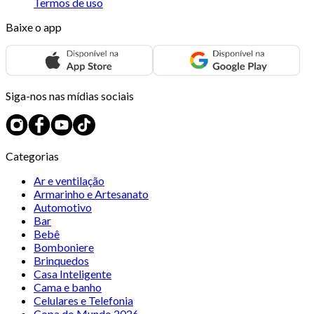
Termos de uso
Baixe o app
Siga-nos nas mídias sociais
Categorias
Ar e ventilação
Armarinho e Artesanato
Automotivo
Bar
Bebê
Bomboniere
Brinquedos
Casa Inteligente
Cama e banho
Celulares e Telefonia
Copa do Mundo 2026