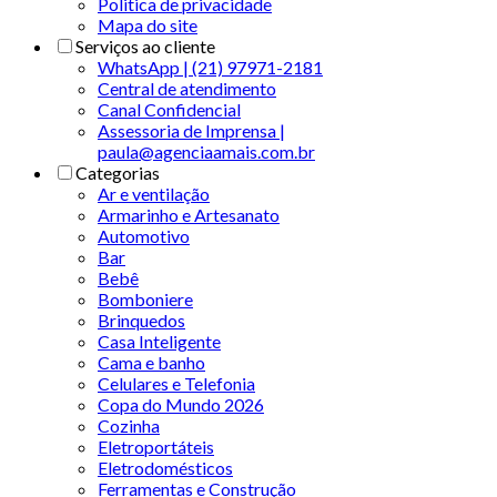
Politica de privacidade
Mapa do site
Serviços ao cliente
WhatsApp | (21) 97971-2181
Central de atendimento
Canal Confidencial
Assessoria de Imprensa |
paula@agenciaamais.com.br
Categorias
Ar e ventilação
Armarinho e Artesanato
Automotivo
Bar
Bebê
Bomboniere
Brinquedos
Casa Inteligente
Cama e banho
Celulares e Telefonia
Copa do Mundo 2026
Cozinha
Eletroportáteis
Eletrodomésticos
Ferramentas e Construção