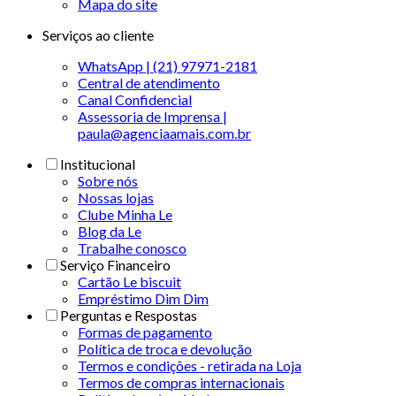
Mapa do site
Serviços ao cliente
WhatsApp | (21) 97971-2181
Central de atendimento
Canal Confidencial
Assessoria de Imprensa |
paula@agenciaamais.com.br
Institucional
Sobre nós
Nossas lojas
Clube Minha Le
Blog da Le
Trabalhe conosco
Serviço Financeiro
Cartão Le biscuit
Empréstimo Dim Dim
Perguntas e Respostas
Formas de pagamento
Política de troca e devolução
Termos e condições - retirada na Loja
Termos de compras internacionais