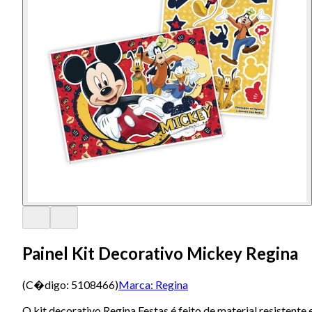
Painel Kit Decorativo Mickey Regina
(C�digo:
5108466
)
Marca:
Regina
O kit decorativo Regina Festas é feito de material resistente 