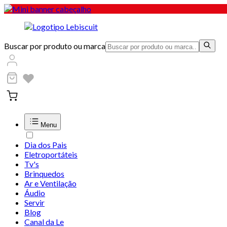
Buscar por produto ou marca
Menu
Dia dos Pais
Eletroportáteis
Tv's
Brinquedos
Ar e Ventilação
Áudio
Servir
Blog
Canal da Le