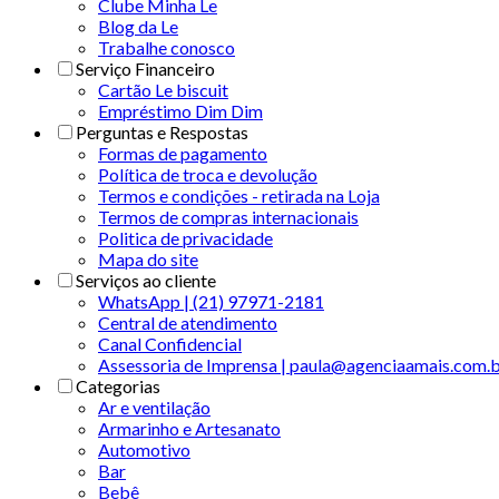
Clube Minha Le
Blog da Le
Trabalhe conosco
Serviço Financeiro
Cartão Le biscuit
Empréstimo Dim Dim
Perguntas e Respostas
Formas de pagamento
Política de troca e devolução
Termos e condições - retirada na Loja
Termos de compras internacionais
Politica de privacidade
Mapa do site
Serviços ao cliente
WhatsApp | (21) 97971-2181
Central de atendimento
Canal Confidencial
Assessoria de Imprensa | paula@agenciaamais.com.
Categorias
Ar e ventilação
Armarinho e Artesanato
Automotivo
Bar
Bebê