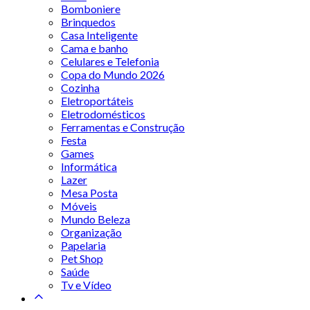
Bomboniere
Brinquedos
Casa Inteligente
Cama e banho
Celulares e Telefonia
Copa do Mundo 2026
Cozinha
Eletroportáteis
Eletrodomésticos
Ferramentas e Construção
Festa
Games
Informática
Lazer
Mesa Posta
Móveis
Mundo Beleza
Organização
Papelaria
Pet Shop
Saúde
Tv e Vídeo