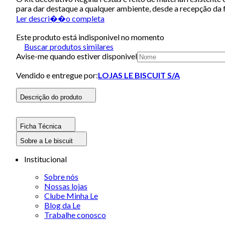
para dar destaque a qualquer ambiente, desde a recepção da f
Ler descri��o completa
Este produto está indisponivel no momento
Buscar produtos similares
Avise-me quando estiver disponivel
Vendido e entregue por:
LOJAS LE BISCUIT S/A
Descrição do produto
Ficha Técnica
Sobre a Le biscuit
Institucional
Sobre nós
Nossas lojas
Clube Minha Le
Blog da Le
Trabalhe conosco