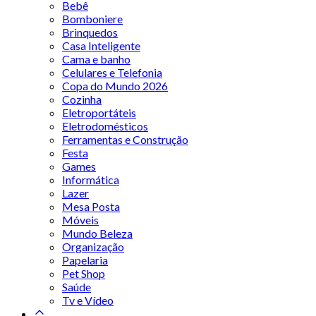
Bebê
Bomboniere
Brinquedos
Casa Inteligente
Cama e banho
Celulares e Telefonia
Copa do Mundo 2026
Cozinha
Eletroportáteis
Eletrodomésticos
Ferramentas e Construção
Festa
Games
Informática
Lazer
Mesa Posta
Móveis
Mundo Beleza
Organização
Papelaria
Pet Shop
Saúde
Tv e Vídeo