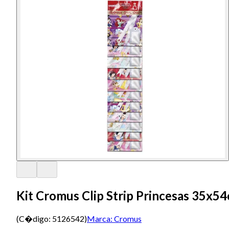
Kit Cromus Clip Strip Princesas 35x5
(C�digo:
5126542
)
Marca:
Cromus