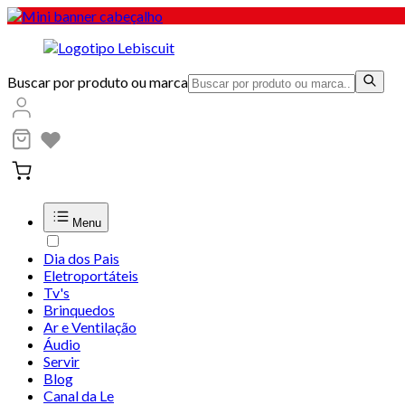
Buscar por produto ou marca
Menu
Dia dos Pais
Eletroportáteis
Tv's
Brinquedos
Ar e Ventilação
Áudio
Servir
Blog
Canal da Le