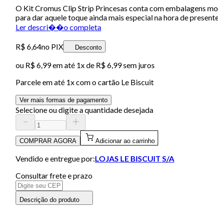
O Kit Cromus Clip Strip Princesas conta com embalagens mod
para dar aquele toque ainda mais especial na hora de presente
Ler descri��o completa
R$ 6,64
no PIX
Desconto
ou
R$ 6,99
em até 1x de
R$ 6,99
sem juros
Parcele em até
1
x com o cartão
Le Biscuit
Ver mais formas de pagamento
Selecione ou digite a quantidade desejada
COMPRAR AGORA
Adicionar ao carrinho
Vendido e entregue por:
LOJAS LE BISCUIT S/A
Consultar frete e prazo
Descrição do produto