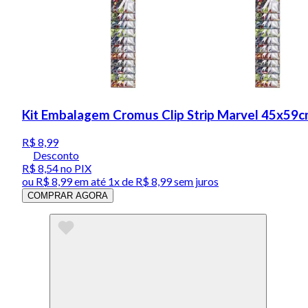
Kit Embalagem Cromus Clip Strip Marvel 45x59
R$ 8,99
Desconto
R$ 8,54
no PIX
ou
R$ 8,99
em até 1x de
R$ 8,99
sem juros
COMPRAR AGORA