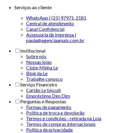
Serviços ao cliente
WhatsApp | (21) 97971-2181
Central de atendimento
Canal Confidencial
Assessoria de Imprensa |
paula@agenciaamais.com.br
Institucional
Sobre nós
Nossas lojas
Clube Minha Le
Blog da Le
Trabalhe conosco
Serviço Financeiro
Cartão Le biscuit
Empréstimo Dim Dim
Perguntas e Respostas
Formas de pagamento
Política de troca e devolução
Termos e condições - retirada na Loja
Termos de compras internacionais
Politica de privacidade