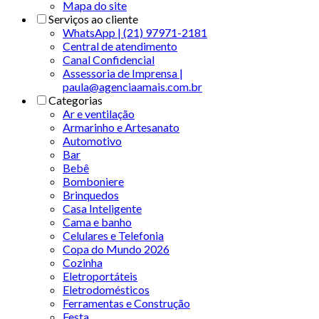
Mapa do site
Serviços ao cliente
WhatsApp | (21) 97971-2181
Central de atendimento
Canal Confidencial
Assessoria de Imprensa |
paula@agenciaamais.com.br
Categorias
Ar e ventilação
Armarinho e Artesanato
Automotivo
Bar
Bebê
Bomboniere
Brinquedos
Casa Inteligente
Cama e banho
Celulares e Telefonia
Copa do Mundo 2026
Cozinha
Eletroportáteis
Eletrodomésticos
Ferramentas e Construção
Festa