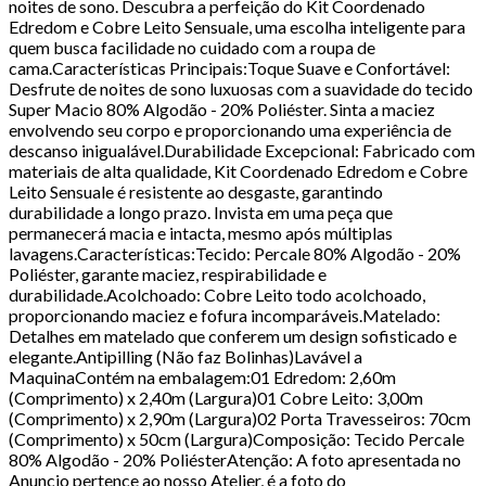
noites de sono. Descubra a perfeição do Kit Coordenado
Edredom e Cobre Leito Sensuale, uma escolha inteligente para
quem busca facilidade no cuidado com a roupa de
cama.Características Principais:Toque Suave e Confortável:
Desfrute de noites de sono luxuosas com a suavidade do tecido
Super Macio 80% Algodão - 20% Poliéster. Sinta a maciez
envolvendo seu corpo e proporcionando uma experiência de
descanso inigualável.Durabilidade Excepcional: Fabricado com
materiais de alta qualidade, Kit Coordenado Edredom e Cobre
Leito Sensuale é resistente ao desgaste, garantindo
durabilidade a longo prazo. Invista em uma peça que
permanecerá macia e intacta, mesmo após múltiplas
lavagens.Características:Tecido: Percale 80% Algodão - 20%
Poliéster, garante maciez, respirabilidade e
durabilidade.Acolchoado: Cobre Leito todo acolchoado,
proporcionando maciez e fofura incomparáveis.Matelado:
Detalhes em matelado que conferem um design sofisticado e
elegante.Antipilling (Não faz Bolinhas)Lavável a
MaquinaContém na embalagem:01 Edredom: 2,60m
(Comprimento) x 2,40m (Largura)01 Cobre Leito: 3,00m
(Comprimento) x 2,90m (Largura)02 Porta Travesseiros: 70cm
(Comprimento) x 50cm (Largura)Composição: Tecido Percale
80% Algodão - 20% PoliésterAtenção: A foto apresentada no
Anuncio pertence ao nosso Atelier, é a foto do