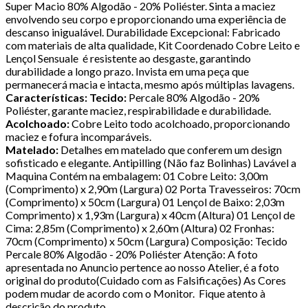
Super Macio 80% Algodão - 20% Poliéster. Sinta a maciez
envolvendo seu corpo e proporcionando uma experiência de
descanso inigualável. Durabilidade Excepcional: Fabricado
com materiais de alta qualidade, Kit Coordenado Cobre Leito e
Lençol Sensuale é resistente ao desgaste, garantindo
durabilidade a longo prazo. Invista em uma peça que
permanecerá macia e intacta, mesmo após múltiplas lavagens.
Características:
Tecido:
Percale 80% Algodão - 20%
Poliéster, garante maciez, respirabilidade e durabilidade.
Acolchoado:
Cobre Leito todo acolchoado, proporcionando
maciez e fofura incomparáveis.
Matelado:
Detalhes em matelado que conferem um design
sofisticado e elegante. Antipilling (Não faz Bolinhas) Lavável a
Maquina Contém na embalagem: 01 Cobre Leito: 3,00m
(Comprimento) x 2,90m (Largura) 02 Porta Travesseiros: 70cm
(Comprimento) x 50cm (Largura) 01 Lençol de Baixo: 2,03m
Comprimento) x 1,93m (Largura) x 40cm (Altura) 01 Lençol de
Cima: 2,85m (Comprimento) x 2,60m (Altura) 02 Fronhas:
70cm (Comprimento) x 50cm (Largura) Composição: Tecido
Percale 80% Algodão - 20% Poliéster Atenção: A foto
apresentada no Anuncio pertence ao nosso Atelier, é a foto
original do produto(Cuidado com as Falsificações) As Cores
podem mudar de acordo com o Monitor. Fique atento à
descrição do produto.