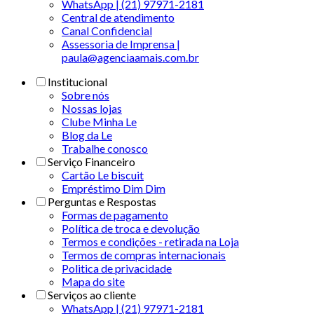
WhatsApp | (21) 97971-2181
Central de atendimento
Canal Confidencial
Assessoria de Imprensa |
paula@agenciaamais.com.br
Institucional
Sobre nós
Nossas lojas
Clube Minha Le
Blog da Le
Trabalhe conosco
Serviço Financeiro
Cartão Le biscuit
Empréstimo Dim Dim
Perguntas e Respostas
Formas de pagamento
Política de troca e devolução
Termos e condições - retirada na Loja
Termos de compras internacionais
Politica de privacidade
Mapa do site
Serviços ao cliente
WhatsApp | (21) 97971-2181