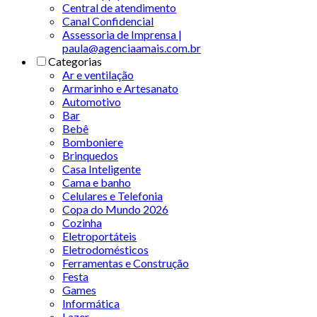
Central de atendimento
Canal Confidencial
Assessoria de Imprensa |
paula@agenciaamais.com.br
Categorias
Ar e ventilação
Armarinho e Artesanato
Automotivo
Bar
Bebê
Bomboniere
Brinquedos
Casa Inteligente
Cama e banho
Celulares e Telefonia
Copa do Mundo 2026
Cozinha
Eletroportáteis
Eletrodomésticos
Ferramentas e Construção
Festa
Games
Informática
Lazer