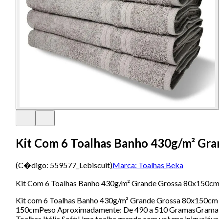
Kit Com 6 Toalhas Banho 430g/m² Gran
(C�digo:
559577_Lebiscuit
)
Marca:
Toalhas Beka
Kit Com 6 Toalhas Banho 430g/m² Grande Grossa 80x150cm I
Kit com 6 Toalhas Banho 430g/m² Grande Grossa 80x150cm I
150cmPeso Aproximadamente: De 490 a 510 GramasGramatur
Toalhas Itália Soft:Uma toalha grande com volume inigualáve