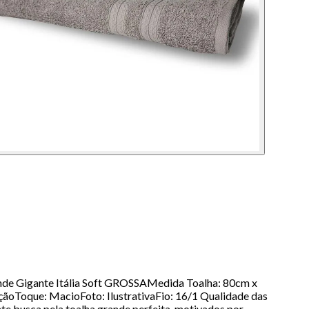
nde Gigante Itália Soft GROSSAMedida Toalha: 80cm x
Toque: MacioFoto: IlustrativaFio: 16/1 Qualidade das
te busca pela toalha grande perfeita, motivados por