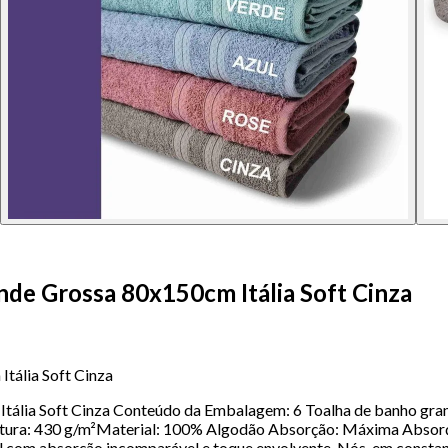
de Grossa 80x150cm Itália Soft Cinza
tália Soft Cinza
tália Soft Cinza Conteúdo da Embalagem: 6 Toalha de banho gra
a: 430 g/m²Material: 100% Algodão Absorção: Máxima Absorção
l com absorção incomparável e toque envolvente. Nós, em constan