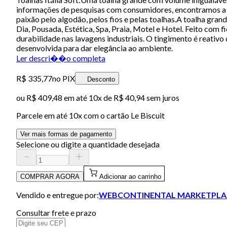
informações de pesquisas com consumidores, encontramos a fór
paixão pelo algodão, pelos fios e pelas toalhas.A toalha gran
Dia, Pousada, Estética, Spa, Praia, Motel e Hotel. Feito com
durabilidade nas lavagens industriais. O tingimento é reativo 
desenvolvida para dar elegância ao ambiente.
Ler descri��o completa
R$ 335,77
no PIX
Desconto
ou
R$ 409,48
em até
10x de R$ 40,94 sem juros
Parcele em até
10
x com o cartão
Le Biscuit
Ver mais formas de pagamento
Selecione ou digite a quantidade desejada
COMPRAR AGORA
Adicionar ao carrinho
Vendido e entregue por:
WEBCONTINENTAL MARKETPLA
Consultar frete e prazo