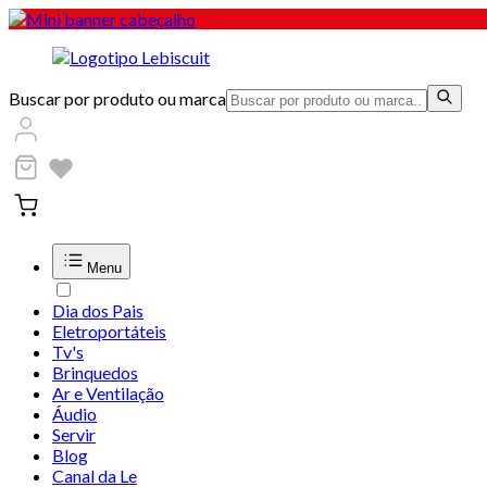
Buscar por produto ou marca
Menu
Dia dos Pais
Eletroportáteis
Tv's
Brinquedos
Ar e Ventilação
Áudio
Servir
Blog
Canal da Le