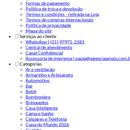
Formas de pagamento
Política de troca e devolução
Termos e condições - retirada na Loja
Termos de compras internacionais
Politica de privacidade
Mapa do site
Serviços ao cliente
WhatsApp | (21) 97971-2181
Central de atendimento
Canal Confidencial
Assessoria de Imprensa | paula@agenciaamais.com.
Categorias
Ar e ventilação
Armarinho e Artesanato
Automotivo
Bar
Bebê
Bomboniere
Brinquedos
Casa Inteligente
Cama e banho
Celulares e Telefonia
Copa do Mundo 2026
Cozinha