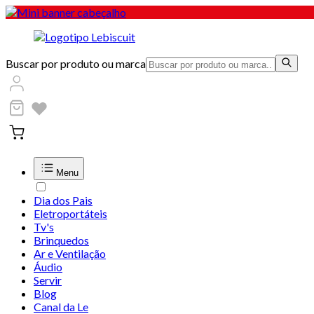
Buscar por produto ou marca
Menu
Dia dos Pais
Eletroportáteis
Tv's
Brinquedos
Ar e Ventilação
Áudio
Servir
Blog
Canal da Le