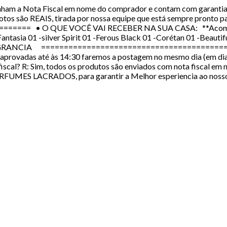
 Nota Fiscal em nome do comprador e contam com garantia de
tos são REAIS, tirada por nossa equipe que está sempre pronto pa
==== • O QUE VOCÊ VAI RECEBER NA SUA CASA: **Acompanha
tasia 01 -silver Spirit 01 -Ferous Black 01 -Corétan 01 -Beautif
RANCIA =========================================
provadas até às 14:30 faremos a postagem no mesmo dia (em dias
fiscal? R: Sim, todos os produtos são enviados com nota fiscal 
RFUMES LACRADOS, para garantir a Melhor esperiencia ao nosso c