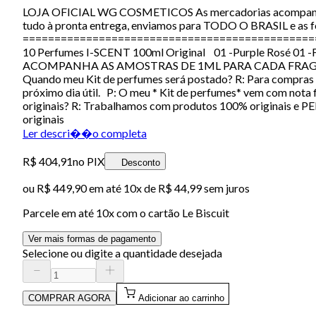
LOJA OFICIAL WG COSMETICOS As mercadorias acompanham a
tudo à pronta entrega, enviamos para TODO O BRASIL e as fo
=================================================
10 Perfumes I-SCENT 100ml Original 01 -Purple Rosé 01 -Fan
ACOMPANHA AS AMOSTRAS DE 1ML PARA CADA FRAG
Quando meu Kit de perfumes será postado? R: Para compras a
próximo dia útil. P: O meu * Kit de perfumes* vem com nota 
originais? R: Trabalhamos com produtos 100% originais e PE
originais
Ler descri��o completa
R$ 404,91
no PIX
Desconto
ou
R$ 449,90
em até
10x de R$ 44,99 sem juros
Parcele em até
10
x com o cartão
Le Biscuit
Ver mais formas de pagamento
Selecione ou digite a quantidade desejada
COMPRAR AGORA
Adicionar ao carrinho