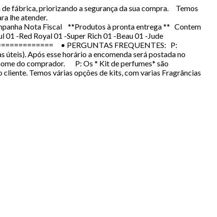
 fábrica, priorizando a segurança da sua compra. Temos
ra lhe atender.
 Nota Fiscal **Produtos à pronta entrega ** Contem
ul 01 -Red Royal 01 -Super Rich 01 -Beau 01 -Jude
============ • PERGUNTAS FREQUENTES: P:
 úteis). Após esse horário a encomenda será postada no
em nome do comprador. P: Os * Kit de perfumes* são
liente. Temos várias opções de kits, com varias Fragrâncias