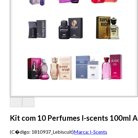
Kit com 10 Perfumes I-scents 100ml 
(C�digo:
1810937_Lebiscuit
)
Marca:
I-Scents