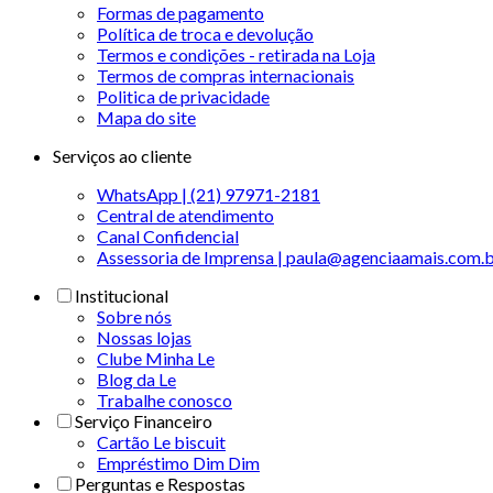
Formas de pagamento
Política de troca e devolução
Termos e condições - retirada na Loja
Termos de compras internacionais
Politica de privacidade
Mapa do site
Serviços ao cliente
WhatsApp | (21) 97971-2181
Central de atendimento
Canal Confidencial
Assessoria de Imprensa | paula@agenciaamais.com.
Institucional
Sobre nós
Nossas lojas
Clube Minha Le
Blog da Le
Trabalhe conosco
Serviço Financeiro
Cartão Le biscuit
Empréstimo Dim Dim
Perguntas e Respostas