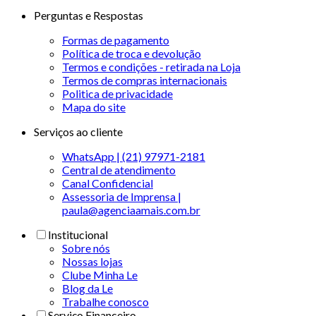
Perguntas e Respostas
Formas de pagamento
Política de troca e devolução
Termos e condições - retirada na Loja
Termos de compras internacionais
Politica de privacidade
Mapa do site
Serviços ao cliente
WhatsApp | (21) 97971-2181
Central de atendimento
Canal Confidencial
Assessoria de Imprensa |
paula@agenciaamais.com.br
Institucional
Sobre nós
Nossas lojas
Clube Minha Le
Blog da Le
Trabalhe conosco
Serviço Financeiro