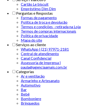
Cartão Le biscuit
Empréstimo Dim Dim
Perguntas e Respostas
Formas de pagamento
Política de troca e devolução
Termos e condições - retirada na Loja
Termos de compras internacionais
Politica de privacidade
Mapa do site
Serviços ao cliente
WhatsApp | (21) 97971-2181
Central de atendimento
Canal Confidencial
Assessoria de Imprensa |
paula@agenciaamais.com.br
Categorias
Ar e ventilação
Armarinho e Artesanato
Automotivo
Bar
Bebê
Bomboniere
Brinquedos