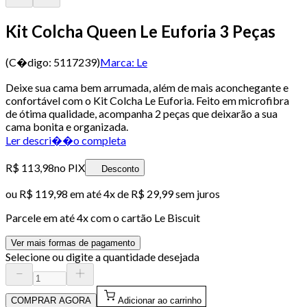
Kit Colcha Queen Le Euforia 3 Peças
(C�digo:
5117239
)
Marca:
Le
Deixe sua cama bem arrumada, além de mais aconchegante e
confortável com o Kit Colcha Le Euforia. Feito em microfibra
de ótima qualidade, acompanha 2 peças que deixarão a sua
cama bonita e organizada.
Ler descri��o completa
R$ 113,98
no PIX
Desconto
ou
R$ 119,98
em até
4x de R$ 29,99 sem juros
Parcele em até
4
x com o cartão
Le Biscuit
Ver mais formas de pagamento
Selecione ou digite a quantidade desejada
COMPRAR AGORA
Adicionar ao carrinho