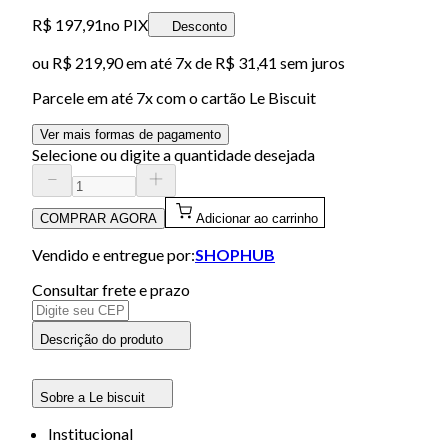
R$ 197,91
no PIX
Desconto
ou
R$ 219,90
em até
7x de R$ 31,41 sem juros
Parcele em até
7
x com o cartão
Le Biscuit
Ver mais formas de pagamento
Selecione ou digite a quantidade desejada
COMPRAR AGORA
Adicionar ao carrinho
Vendido e entregue por:
SHOPHUB
Consultar frete e prazo
Descrição do produto
Sobre a Le biscuit
Institucional