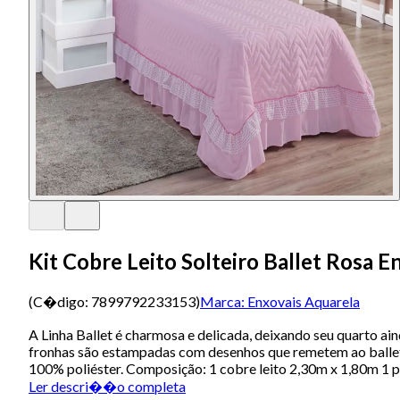
Kit Cobre Leito Solteiro Ballet Rosa E
(C�digo:
7899792233153
)
Marca:
Enxovais Aquarela
A Linha Ballet é charmosa e delicada, deixando seu quarto a
fronhas são estampadas com desenhos que remetem ao ballet
100% poliéster. Composição: 1 cobre leito 2,30m x 1,80m 1
Ler descri��o completa