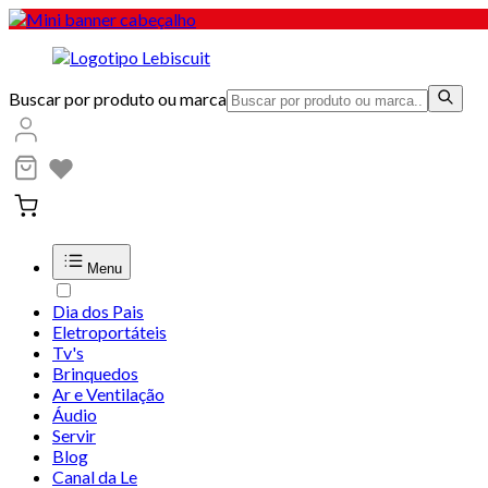
Buscar por produto ou marca
Menu
Dia dos Pais
Eletroportáteis
Tv's
Brinquedos
Ar e Ventilação
Áudio
Servir
Blog
Canal da Le