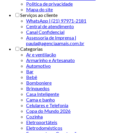
Politica de privacidade
Mapa do site
Serviços ao cliente
WhatsApp | (21) 97971-2181
Central de atendimento
Canal Confidencial
Assessoria de Imprensa |
paula@agenciaamais.com.br
Categorias
Ar e ventilação
Armarinho e Artesanato
Automotivo
Bar
Bebê
Bomboniere
Brinquedos
Casa Inteligente
Cama e banho
Celulares e Telefonia
Copa do Mundo 2026
Cozinha
Eletroportáteis
Eletrodomésticos