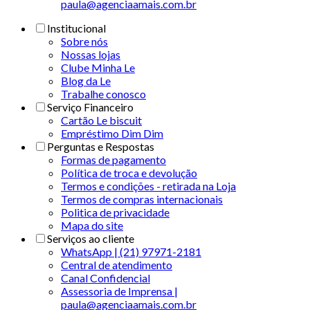
paula@agenciaamais.com.br
Institucional
Sobre nós
Nossas lojas
Clube Minha Le
Blog da Le
Trabalhe conosco
Serviço Financeiro
Cartão Le biscuit
Empréstimo Dim Dim
Perguntas e Respostas
Formas de pagamento
Política de troca e devolução
Termos e condições - retirada na Loja
Termos de compras internacionais
Politica de privacidade
Mapa do site
Serviços ao cliente
WhatsApp | (21) 97971-2181
Central de atendimento
Canal Confidencial
Assessoria de Imprensa |
paula@agenciaamais.com.br