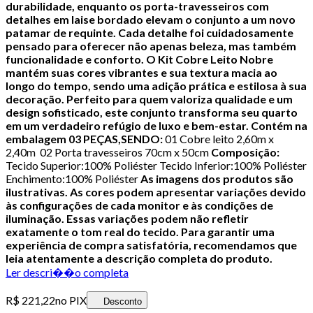
durabilidade, enquanto os porta-travesseiros com
detalhes em laise bordado elevam o conjunto a um novo
patamar de requinte. Cada detalhe foi cuidadosamente
pensado para oferecer não apenas beleza, mas também
funcionalidade e conforto.
O Kit Cobre Leito Nobre
mantém suas cores vibrantes e sua textura macia ao
longo do tempo, sendo uma adição prática e estilosa à sua
decoração. Perfeito para quem valoriza qualidade e um
design sofisticado, este conjunto transforma seu quarto
em um verdadeiro refúgio de luxo e bem-estar.
Contém na
embalagem 03 PEÇAS,SENDO:
01 Cobre leito 2,60m x
2,40m 02 Porta travesseiros 70cm x 50cm
Composição:
Tecido Superior:100% Poliéster Tecido Inferior:100% Poliéster
Enchimento:100% Poliéster
As imagens dos produtos são
ilustrativas. As cores podem apresentar variações devido
às configurações de cada monitor e às condições de
iluminação. Essas variações podem não refletir
exatamente o tom real do tecido. Para garantir uma
experiência de compra satisfatória, recomendamos que
leia atentamente a descrição completa do produto.
Ler descri��o completa
R$ 221,22
no PIX
Desconto