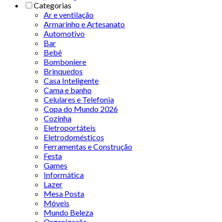
Categorias
Ar e ventilação
Armarinho e Artesanato
Automotivo
Bar
Bebê
Bomboniere
Brinquedos
Casa Inteligente
Cama e banho
Celulares e Telefonia
Copa do Mundo 2026
Cozinha
Eletroportáteis
Eletrodomésticos
Ferramentas e Construção
Festa
Games
Informática
Lazer
Mesa Posta
Móveis
Mundo Beleza
Organização