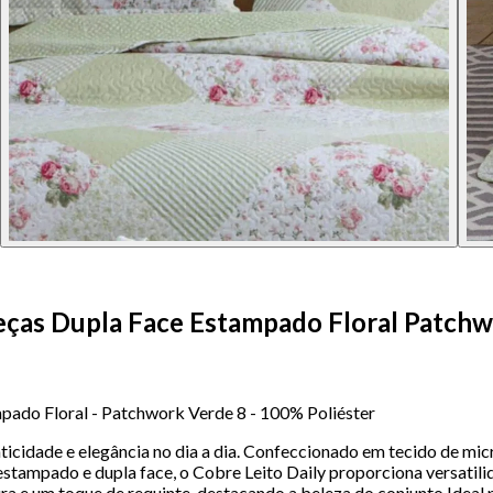
 Peças Dupla Face Estampado Floral Patch
mpado Floral - Patchwork Verde 8 - 100% Poliéster
ticidade e elegância no dia a dia. Confeccionado em tecido de mic
stampado e dupla face, o Cobre Leito Daily proporciona versatilid
ra e um toque de requinte, destacando a beleza do conjunto.Ideal 