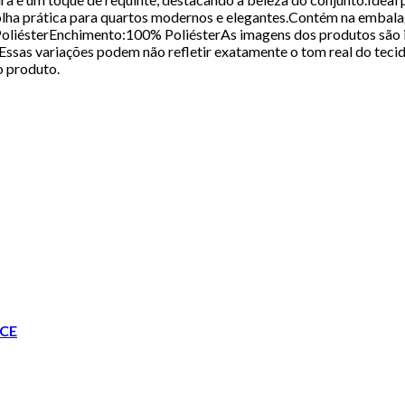
escolha prática para quartos modernos e elegantes.Contém na e
iésterEnchimento:100% PoliésterAs imagens dos produtos são ilu
Essas variações podem não refletir exatamente o tom real do tecid
o produto.
CE