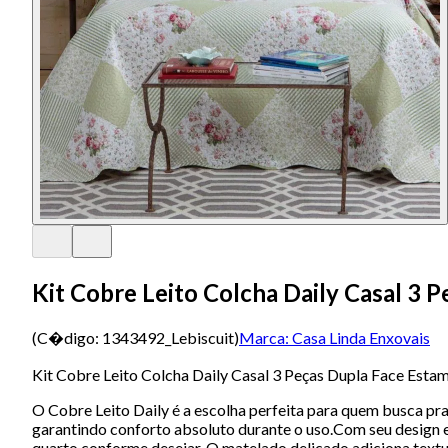
Kit Cobre Leito Colcha Daily Casal 3
(C�digo:
1343492_Lebiscuit
)
Marca:
Casa Linda Enxovais
Kit Cobre Leito Colcha Daily Casal 3 Peças Dupla Face Esta
O Cobre Leito Daily é a escolha perfeita para quem busca pra
garantindo conforto absoluto durante o uso.Com seu design e
quarto conforme desejar. O matelado delicado adiciona textu