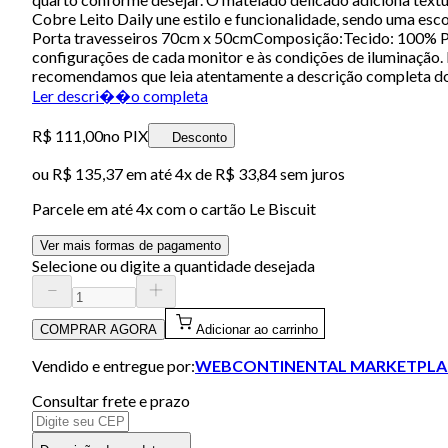
Cobre Leito Daily une estilo e funcionalidade, sendo uma 
Porta travesseiros 70cm x 50cmComposição:Tecido: 100% Pol
configurações de cada monitor e às condições de iluminação. 
recomendamos que leia atentamente a descrição completa d
Ler descri��o completa
R$ 111,00
no PIX
Desconto
ou
R$ 135,37
em até
4x de R$ 33,84 sem juros
Parcele em até
4
x com o cartão
Le Biscuit
Ver mais formas de pagamento
Selecione ou digite a quantidade desejada
COMPRAR AGORA
Adicionar ao carrinho
Vendido e entregue por:
WEBCONTINENTAL MARKETPLA
Consultar frete e prazo