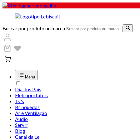
Buscar por produto ou marca
Menu
Dia dos Pais
Eletroportáteis
Tv's
Brinquedos
Ar e Ventilação
Áudio
Servir
Blog
Canal da Le