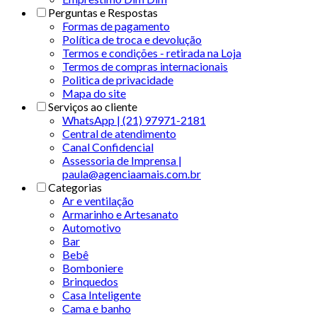
Perguntas e Respostas
Formas de pagamento
Política de troca e devolução
Termos e condições - retirada na Loja
Termos de compras internacionais
Politica de privacidade
Mapa do site
Serviços ao cliente
WhatsApp | (21) 97971-2181
Central de atendimento
Canal Confidencial
Assessoria de Imprensa |
paula@agenciaamais.com.br
Categorias
Ar e ventilação
Armarinho e Artesanato
Automotivo
Bar
Bebê
Bomboniere
Brinquedos
Casa Inteligente
Cama e banho