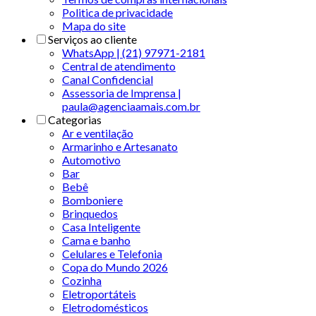
Politica de privacidade
Mapa do site
Serviços ao cliente
WhatsApp | (21) 97971-2181
Central de atendimento
Canal Confidencial
Assessoria de Imprensa |
paula@agenciaamais.com.br
Categorias
Ar e ventilação
Armarinho e Artesanato
Automotivo
Bar
Bebê
Bomboniere
Brinquedos
Casa Inteligente
Cama e banho
Celulares e Telefonia
Copa do Mundo 2026
Cozinha
Eletroportáteis
Eletrodomésticos