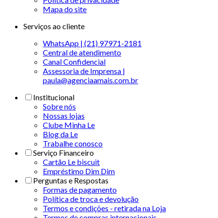
Mapa do site
Serviços ao cliente
WhatsApp | (21) 97971-2181
Central de atendimento
Canal Confidencial
Assessoria de Imprensa |
paula@agenciaamais.com.br
Institucional
Sobre nós
Nossas lojas
Clube Minha Le
Blog da Le
Trabalhe conosco
Serviço Financeiro
Cartão Le biscuit
Empréstimo Dim Dim
Perguntas e Respostas
Formas de pagamento
Política de troca e devolução
Termos e condições - retirada na Loja
Termos de compras internacionais