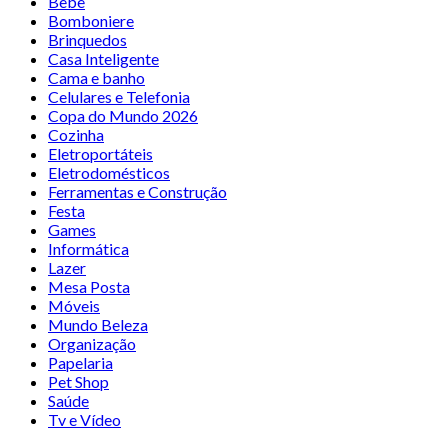
Bebê
Bomboniere
Brinquedos
Casa Inteligente
Cama e banho
Celulares e Telefonia
Copa do Mundo 2026
Cozinha
Eletroportáteis
Eletrodomésticos
Ferramentas e Construção
Festa
Games
Informática
Lazer
Mesa Posta
Móveis
Mundo Beleza
Organização
Papelaria
Pet Shop
Saúde
Tv e Vídeo