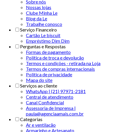
Sobre nós
Nossas lojas
Clube Minha Le
Blog da Le
Trabalhe conosco
Serviço Financeiro
Cartão Le biscuit
Empréstimo Dim Dim
Perguntas e Respostas
Formas de pagamento
Política de troca e devolução
Termos e condições - retirada na Loja
Termos de compras internacionais
Politica de privacidade
Mapa do site
Serviços ao cliente
WhatsApp | (21) 97971-2181
Central de atendimento
Canal Confidencial
Assessoria de Imprensa |
paula@agenciaamais.com.br
Categorias
Ar e ventilação
Armarinho e Artesanato