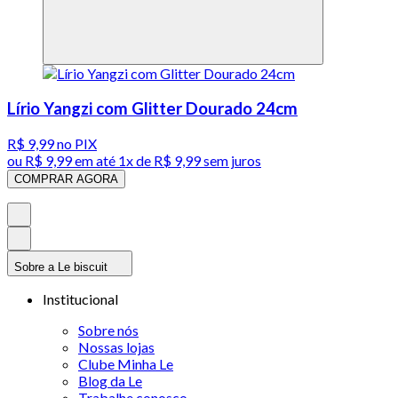
Lírio Yangzi com Glitter Dourado 24cm
R$ 9,99
no PIX
ou
R$ 9,99
em até 1x de
R$ 9,99
sem juros
COMPRAR AGORA
Sobre a Le biscuit
Institucional
Sobre nós
Nossas lojas
Clube Minha Le
Blog da Le
Trabalhe conosco