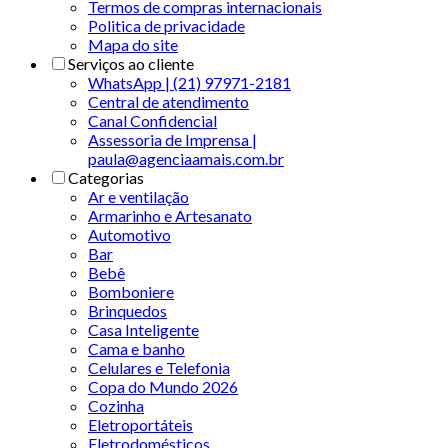
Termos de compras internacionais
Politica de privacidade
Mapa do site
Serviços ao cliente
WhatsApp | (21) 97971-2181
Central de atendimento
Canal Confidencial
Assessoria de Imprensa |
paula@agenciaamais.com.br
Categorias
Ar e ventilação
Armarinho e Artesanato
Automotivo
Bar
Bebê
Bomboniere
Brinquedos
Casa Inteligente
Cama e banho
Celulares e Telefonia
Copa do Mundo 2026
Cozinha
Eletroportáteis
Eletrodomésticos