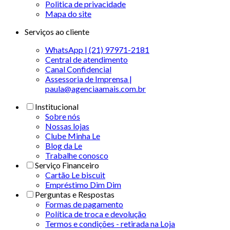
Politica de privacidade
Mapa do site
Serviços ao cliente
WhatsApp | (21) 97971-2181
Central de atendimento
Canal Confidencial
Assessoria de Imprensa |
paula@agenciaamais.com.br
Institucional
Sobre nós
Nossas lojas
Clube Minha Le
Blog da Le
Trabalhe conosco
Serviço Financeiro
Cartão Le biscuit
Empréstimo Dim Dim
Perguntas e Respostas
Formas de pagamento
Política de troca e devolução
Termos e condições - retirada na Loja