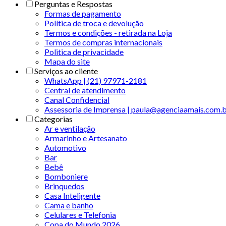
Perguntas e Respostas
Formas de pagamento
Política de troca e devolução
Termos e condições - retirada na Loja
Termos de compras internacionais
Politica de privacidade
Mapa do site
Serviços ao cliente
WhatsApp | (21) 97971-2181
Central de atendimento
Canal Confidencial
Assessoria de Imprensa | paula@agenciaamais.com.
Categorias
Ar e ventilação
Armarinho e Artesanato
Automotivo
Bar
Bebê
Bomboniere
Brinquedos
Casa Inteligente
Cama e banho
Celulares e Telefonia
Copa do Mundo 2026