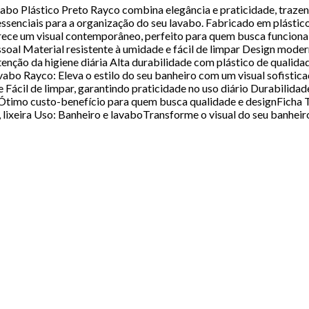
abo Plástico Preto Rayco combina elegância e praticidade, traze
senciais para a organização do seu lavabo. Fabricado em plástico re
ece um visual contemporâneo, perfeito para quem busca funcionali
ssoal Material resistente à umidade e fácil de limpar Design mode
nção da higiene diária Alta durabilidade com plástico de qualidad
bo Rayco: Eleva o estilo do seu banheiro com um visual sofisticad
Fácil de limpar, garantindo praticidade no uso diário Durabilidad
Ótimo custo-benefício para quem busca qualidade e designFicha Téc
, lixeira Uso: Banheiro e lavaboTransforme o visual do seu banhei