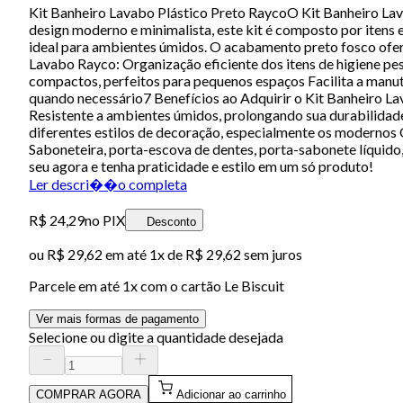
Kit Banheiro Lavabo Plástico Preto RaycoO Kit Banheiro Lav
design moderno e minimalista, este kit é composto por itens es
ideal para ambientes úmidos. O acabamento preto fosco ofer
Lavabo Rayco: Organização eficiente dos itens de higiene pe
compactos, perfeitos para pequenos espaços Facilita a manute
quando necessário7 Benefícios ao Adquirir o Kit Banheiro Lava
Resistente a ambientes úmidos, prolongando sua durabilidade 
diferentes estilos de decoração, especialmente os modernos 
Saboneteira, porta-escova de dentes, porta-sabonete líquido
seu agora e tenha praticidade e estilo em um só produto!
Ler descri��o completa
R$ 24,29
no PIX
Desconto
ou
R$ 29,62
em até 1x de
R$ 29,62
sem juros
Parcele em até
1
x com o cartão
Le Biscuit
Ver mais formas de pagamento
Selecione ou digite a quantidade desejada
COMPRAR AGORA
Adicionar ao carrinho