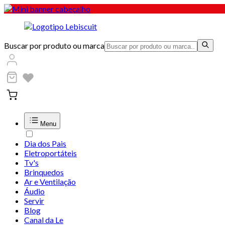
Buscar por produto ou marca
Menu
Dia dos Pais
Eletroportáteis
Tv's
Brinquedos
Ar e Ventilação
Áudio
Servir
Blog
Canal da Le