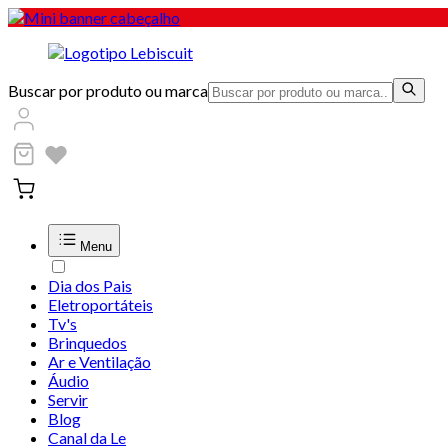
Buscar por produto ou marca
Menu
Dia dos Pais
Eletroportáteis
Tv's
Brinquedos
Ar e Ventilação
Áudio
Servir
Blog
Canal da Le