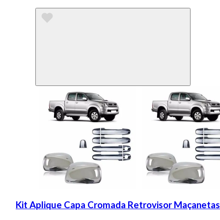
Kit Aplique Capa Cromada Retrovisor Maçanetas