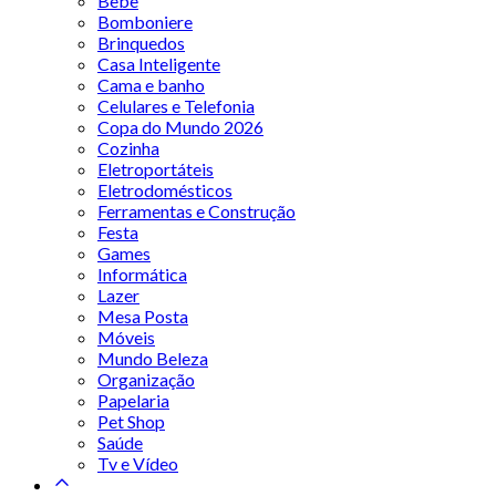
Bebê
Bomboniere
Brinquedos
Casa Inteligente
Cama e banho
Celulares e Telefonia
Copa do Mundo 2026
Cozinha
Eletroportáteis
Eletrodomésticos
Ferramentas e Construção
Festa
Games
Informática
Lazer
Mesa Posta
Móveis
Mundo Beleza
Organização
Papelaria
Pet Shop
Saúde
Tv e Vídeo