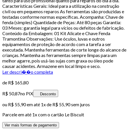
tanto para uso profissional quanto para reparos do dia a dia.
Características Gerais: Ideal para a utilização na construção
civil ou em pequenos reparos As ferramentas são produzidas e
testadas conforme normas específicas. Acompanha: Chave de
fenda (simples) Quantidade de Peças: Até 80 peças Garantia:
03 Meses: garantia legal para vícios ou defeitos de fabricação.
Conteúdo da Embalagem: 01 Kit Alicate e Chave Fenda
Tramontina Observações: Use óculos, luvas e outros
equipamentos de proteção de acordo com a tarefa a ser
executada. Mantenha ferramentas de corte longe do alcance de
crianças. Mantenha as ferramentas sempre limpas para um
melhor agarre, pois usá-las sujas com graxa ou óleo pode
causar acidentes. Armazene em local limpo e seco.
Ler descri��o completa
de
R$ 165,80
R$ 50,87
no PIX
Desconto
ou
R$ 55,90
em até 1x de
R$ 55,90
sem juros
Parcele em até
1
x com o cartão
Le Biscuit
Ver mais formas de pagamento