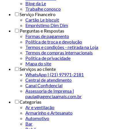
Blog da Le
Trabalhe conosco
Serviço Financeiro
Cartão Le biscuit
Empréstimo Dim Dim
Perguntas e Respostas
Formas de pagamento
Política de troca e devolução
Termos e condições - retirada na Loja
Termos de compras internacionais
Politica de privacidade
Mapa do site
Serviços ao cliente
WhatsApp | (21) 97971-2181
Central de atendimento
Canal Confidencial
Assessoria de Imprensa |
paula@agenciaamais.com.br
Categorias
Ar e ventilação
Armarinho e Artesanato
Automotivo
Bar