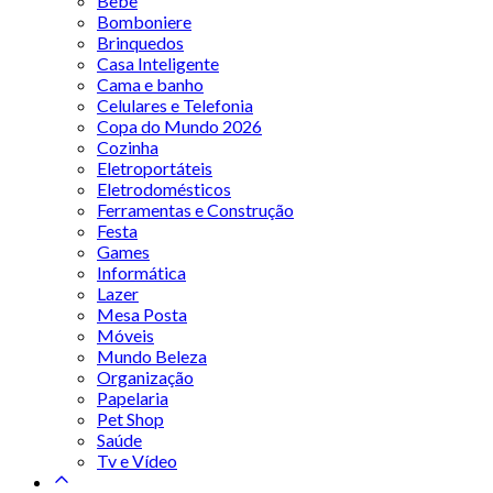
Bebê
Bomboniere
Brinquedos
Casa Inteligente
Cama e banho
Celulares e Telefonia
Copa do Mundo 2026
Cozinha
Eletroportáteis
Eletrodomésticos
Ferramentas e Construção
Festa
Games
Informática
Lazer
Mesa Posta
Móveis
Mundo Beleza
Organização
Papelaria
Pet Shop
Saúde
Tv e Vídeo