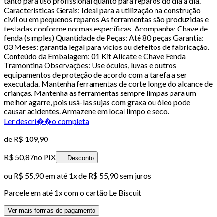
tanto para uso profissional quanto para reparos do dia a dia.
Características Gerais: Ideal para a utilização na construção
civil ou em pequenos reparos As ferramentas são produzidas e
testadas conforme normas específicas. Acompanha: Chave de
fenda (simples) Quantidade de Peças: Até 80 peças Garantia:
03 Meses: garantia legal para vícios ou defeitos de fabricação.
Conteúdo da Embalagem: 01 Kit Alicate e Chave Fenda
Tramontina Observações: Use óculos, luvas e outros
equipamentos de proteção de acordo com a tarefa a ser
executada. Mantenha ferramentas de corte longe do alcance de
crianças. Mantenha as ferramentas sempre limpas para um
melhor agarre, pois usá-las sujas com graxa ou óleo pode
causar acidentes. Armazene em local limpo e seco.
Ler descri��o completa
de
R$ 109,90
R$ 50,87
no PIX
Desconto
ou
R$ 55,90
em até 1x de
R$ 55,90
sem juros
Parcele em até
1
x com o cartão
Le Biscuit
Ver mais formas de pagamento