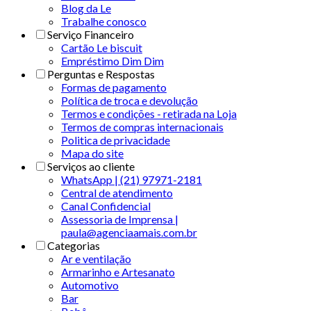
Blog da Le
Trabalhe conosco
Serviço Financeiro
Cartão Le biscuit
Empréstimo Dim Dim
Perguntas e Respostas
Formas de pagamento
Política de troca e devolução
Termos e condições - retirada na Loja
Termos de compras internacionais
Politica de privacidade
Mapa do site
Serviços ao cliente
WhatsApp | (21) 97971-2181
Central de atendimento
Canal Confidencial
Assessoria de Imprensa |
paula@agenciaamais.com.br
Categorias
Ar e ventilação
Armarinho e Artesanato
Automotivo
Bar