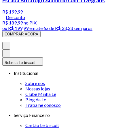
Escada Botafogo Alumínio com 5 Degraus
R$ 199,99
Desconto
R$ 189,99
no PIX
ou
R$ 199,99
em até
6x de R$ 33,33 sem juros
COMPRAR AGORA
Sobre a Le biscuit
Institucional
Sobre nós
Nossas lojas
Clube Minha Le
Blog da Le
Trabalhe conosco
Serviço Financeiro
Cartão Le biscuit