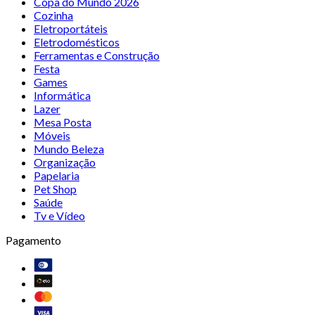
Copa do Mundo 2026
Cozinha
Eletroportáteis
Eletrodomésticos
Ferramentas e Construção
Festa
Games
Informática
Lazer
Mesa Posta
Móveis
Mundo Beleza
Organização
Papelaria
Pet Shop
Saúde
Tv e Vídeo
Pagamento