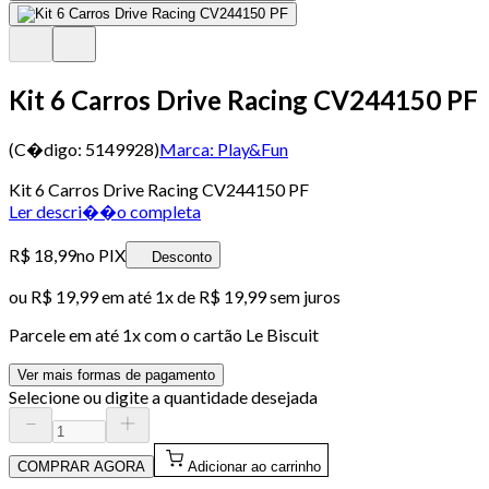
Kit 6 Carros Drive Racing CV244150 PF
(C�digo:
5149928
)
Marca:
Play&Fun
Kit 6 Carros Drive Racing CV244150 PF
Ler descri��o completa
R$ 18,99
no PIX
Desconto
ou
R$ 19,99
em até 1x de
R$ 19,99
sem juros
Parcele em até
1
x com o cartão
Le Biscuit
Ver mais formas de pagamento
Selecione ou digite a quantidade desejada
COMPRAR AGORA
Adicionar ao carrinho