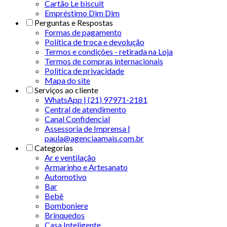
Cartão Le biscuit
Empréstimo Dim Dim
Perguntas e Respostas
Formas de pagamento
Política de troca e devolução
Termos e condições - retirada na Loja
Termos de compras internacionais
Politica de privacidade
Mapa do site
Serviços ao cliente
WhatsApp | (21) 97971-2181
Central de atendimento
Canal Confidencial
Assessoria de Imprensa |
paula@agenciaamais.com.br
Categorias
Ar e ventilação
Armarinho e Artesanato
Automotivo
Bar
Bebê
Bomboniere
Brinquedos
Casa Inteligente