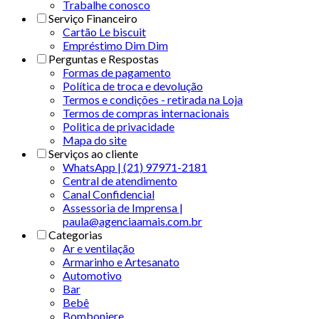
Trabalhe conosco
Serviço Financeiro
Cartão Le biscuit
Empréstimo Dim Dim
Perguntas e Respostas
Formas de pagamento
Política de troca e devolução
Termos e condições - retirada na Loja
Termos de compras internacionais
Politica de privacidade
Mapa do site
Serviços ao cliente
WhatsApp | (21) 97971-2181
Central de atendimento
Canal Confidencial
Assessoria de Imprensa |
paula@agenciaamais.com.br
Categorias
Ar e ventilação
Armarinho e Artesanato
Automotivo
Bar
Bebê
Bomboniere