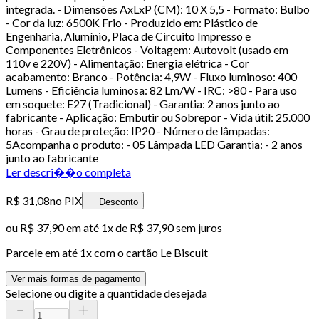
integrada. - Dimensões AxLxP (CM): 10 X 5,5 - Formato: Bulbo
- Cor da luz: 6500K Frio - Produzido em: Plástico de
Engenharia, Alumínio, Placa de Circuito Impresso e
Componentes Eletrônicos - Voltagem: Autovolt (usado em
110v e 220V) - Alimentação: Energia elétrica - Cor
acabamento: Branco - Potência: 4,9W - Fluxo luminoso: 400
Lumens - Eficiência luminosa: 82 Lm/W - IRC: >80 - Para uso
em soquete: E27 (Tradicional) - Garantia: 2 anos junto ao
fabricante - Aplicação: Embutir ou Sobrepor - Vida útil: 25.000
horas - Grau de proteção: IP20 - Número de lâmpadas:
5Acompanha o produto: - 05 Lâmpada LED Garantia: - 2 anos
junto ao fabricante
Ler descri��o completa
R$ 31,08
no PIX
Desconto
ou
R$ 37,90
em até 1x de
R$ 37,90
sem juros
Parcele em até
1
x com o cartão
Le Biscuit
Ver mais formas de pagamento
Selecione ou digite a quantidade desejada