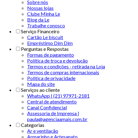
Sobre nós
Nossas lojas
Clube Minha Le
Blog da Le
Trabalhe conosco
Serviço Financeiro
Cartão Le biscuit
Empréstimo Dim Dim
Perguntas e Respostas
Formas de pagamento
Política de troca e devolução
Termos e condições - retirada na Loja
Termos de compras internacionais
Politica de privacidade
Mapa do site
Serviços ao cliente
WhatsApp | (21) 97971-2181
Central de atendimento
Canal Confidencial
Assessoria de Imprensa |
paula@agenciaamais.com.br
Categorias
Ar e ventilação
Armarinho e Artesanato