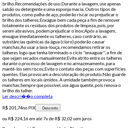
brilho.Recomendações de uso:Durante a lavagem, use apenas
sabão ou detergente e uma esponja macia. Outros tipos de
produtos, como palha de aço, poderão riscar ou prejudicar o
brilho dos talheres;Enxágue bem cada peça a fim de remover
totalmente os resíduos dos produtos de limpeza, pois, por
serem abrasivos, podem prejudicar o inox;Após a lavagem,
enxugue imediatamente os talheres, caso contrário, as
substâncias químicas da água (cloro) poderão causar
manchas;Ao usar a lava-louça, recomendamos retirar os
talheres logo que tenha terminado o ciclo ''enxaguar'', a fim de
que sejam secados manualmente;Evite atrito entre os talheres
durante o processo de lavagem e no armazenamento, para
mantê-los sem riscos;Evite o contato das peças com superfícies
quentes. Elas provocam a descoloração do produto;Não guarde
os talheres em locais úmidos. A umidade também provoca
manchas;Sempre que possível, use água quente, pois renova o
brilho do talher.
Ler descri��o completa
R$ 201,74
no PIX
Desconto
ou
R$ 224,16
em até
7x de R$ 32,02 sem juros