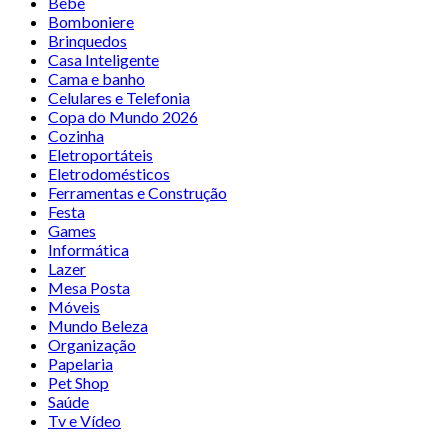
Bebê
Bomboniere
Brinquedos
Casa Inteligente
Cama e banho
Celulares e Telefonia
Copa do Mundo 2026
Cozinha
Eletroportáteis
Eletrodomésticos
Ferramentas e Construção
Festa
Games
Informática
Lazer
Mesa Posta
Móveis
Mundo Beleza
Organização
Papelaria
Pet Shop
Saúde
Tv e Vídeo