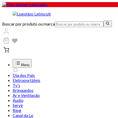
Buscar por produto ou marca
Menu
Dia dos Pais
Eletroportáteis
Tv's
Brinquedos
Ar e Ventilação
Áudio
Servir
Blog
Canal da Le