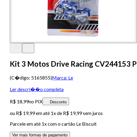
Kit 3 Motos Drive Racing CV244153 
(C�digo:
5165855
)
Marca:
Le
Ler descri��o completa
R$ 18,99
no PIX
Desconto
ou
R$ 19,99
em até 1x de
R$ 19,99
sem juros
Parcele em até
1
x com o cartão
Le Biscuit
Ver mais formas de pagamento