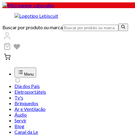
Buscar por produto ou marca
Menu
Dia dos Pais
Eletroportáteis
Tv's
Brinquedos
Ar e Ventilação
Áudio
Servir
Blog
Canal da Le