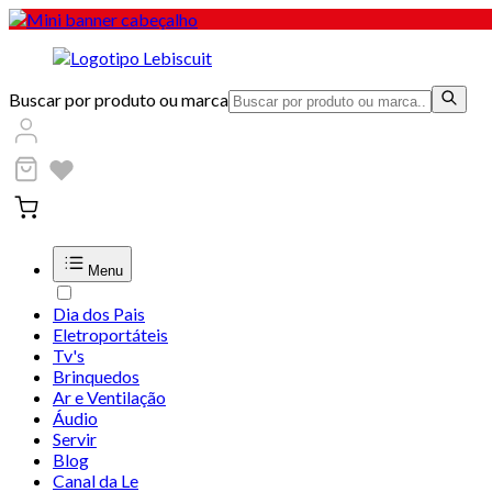
Buscar por produto ou marca
Menu
Dia dos Pais
Eletroportáteis
Tv's
Brinquedos
Ar e Ventilação
Áudio
Servir
Blog
Canal da Le