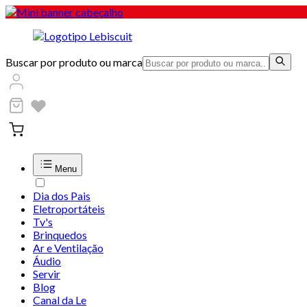
Buscar por produto ou marca
Menu
Dia dos Pais
Eletroportáteis
Tv's
Brinquedos
Ar e Ventilação
Áudio
Servir
Blog
Canal da Le