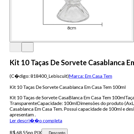
Kit 10 Taças De Sorvete Casablanca 
(C�digo:
818400_Lebiscuit
)
Marca:
Em Casa Tem
Kit 10 Taças De Sorvete Casablanca Em Casa Tem 100ml
Kit 10 Taças de Sorvete CasaBlanca Em Casa Tem 100mlTa
TransparenteCapacidade: 100mlDimensões do produto (AxLxC)
Casablanca Em Casa Tem. Possui capacidade de 100ml e design
apresentam .
Ler descri��o completa
R$ 68,55
no PIX
Desconto