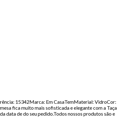
erência: 15342Marca: Em CasaTemMaterial: VidroCor:
sa fica muito mais sofisticada e elegante com a Taça
 da data de do seu pedido.Todos nossos produtos são e