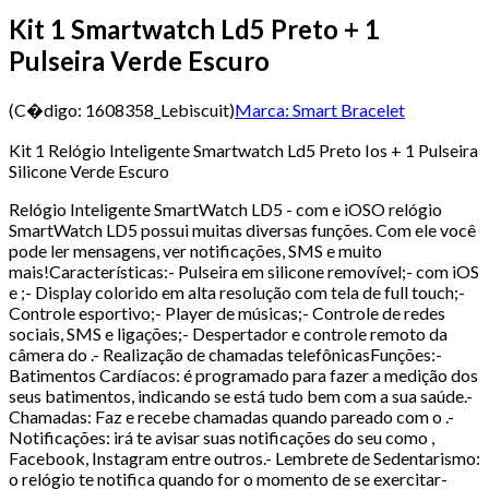
Kit 1 Smartwatch Ld5 Preto + 1
Pulseira Verde Escuro
(C�digo:
1608358_Lebiscuit
)
Marca:
Smart Bracelet
Kit 1 Relógio Inteligente Smartwatch Ld5 Preto Ios + 1 Pulseira
Silicone Verde Escuro
Relógio Inteligente SmartWatch LD5 - com e iOSO relógio
SmartWatch LD5 possui muitas diversas funções. Com ele você
pode ler mensagens, ver notificações, SMS e muito
mais!Características:- Pulseira em silicone removível;- com iOS
e ;- Display colorido em alta resolução com tela de full touch;-
Controle esportivo;- Player de músicas;- Controle de redes
sociais, SMS e ligações;- Despertador e controle remoto da
câmera do .- Realização de chamadas telefônicasFunções:-
Batimentos Cardíacos: é programado para fazer a medição dos
seus batimentos, indicando se está tudo bem com a sua saúde.-
Chamadas: Faz e recebe chamadas quando pareado com o .-
Notificações: irá te avisar suas notificações do seu como ,
Facebook, Instagram entre outros.- Lembrete de Sedentarismo:
o relógio te notifica quando for o momento de se exercitar-