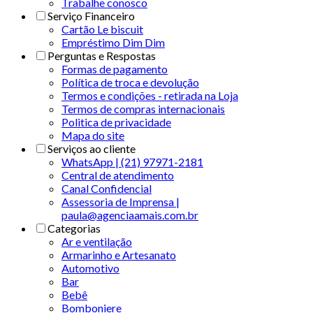
Trabalhe conosco
Serviço Financeiro
Cartão Le biscuit
Empréstimo Dim Dim
Perguntas e Respostas
Formas de pagamento
Política de troca e devolução
Termos e condições - retirada na Loja
Termos de compras internacionais
Politica de privacidade
Mapa do site
Serviços ao cliente
WhatsApp | (21) 97971-2181
Central de atendimento
Canal Confidencial
Assessoria de Imprensa |
paula@agenciaamais.com.br
Categorias
Ar e ventilação
Armarinho e Artesanato
Automotivo
Bar
Bebê
Bomboniere