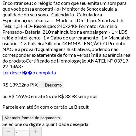
Encontrar seu : o relógio faz com que seu emita um som para
que você possa encontrá-lo- Monitor de Sono: calcula a
qualidade do seu sono.- Calendário- Calculadora-
Especificações técnicas:- Modelo: LD5- Tipo: Smartwatch-
Tela: 1,54 HD- Resolução: 240x240- Formato: Alumínio
Prensado- Bateria: 210mahIncluído na embalagem:- 1 × LD5
relógio inteligente- 1 × Cabo de carregamento- 1 × Manual do
usuário- 1 × Pulseira Silicone 44MMATENÇÃO: O Produto
NÃO é à prova d'águaImagens Ilustrativas, podendo não
corresponder exatamente de forma verossímil à aparência real
do produtoCertificado de Homologação ANATEL Nº 03719-
22-14637
Ler descri��o completa
R$ 139,32
no PIX
Desconto
ou
R$ 169,90
em até
5x de R$ 33,98 sem juros
Parcele em até
5
x com o cartão
Le Biscuit
Ver mais formas de pagamento
Selecione ou digite a quantidade desejada