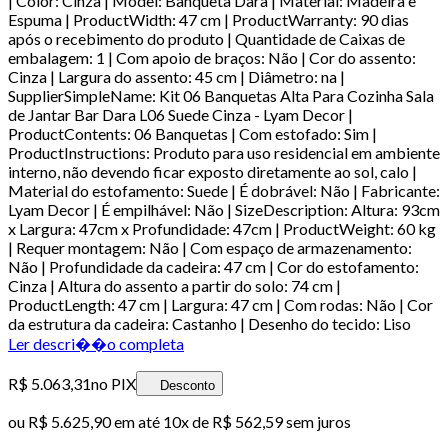
| Color: Cinza | Model: Banqueta Dara | Material: Madeira e
Espuma | ProductWidth: 47 cm | ProductWarranty: 90 dias
após o recebimento do produto | Quantidade de Caixas de
embalagem: 1 | Com apoio de braços: Não | Cor do assento:
Cinza | Largura do assento: 45 cm | Diâmetro: na |
SupplierSimpleName: Kit 06 Banquetas Alta Para Cozinha Sala
de Jantar Bar Dara L06 Suede Cinza - Lyam Decor |
ProductContents: 06 Banquetas | Com estofado: Sim |
ProductInstructions: Produto para uso residencial em ambiente
interno, não devendo ficar exposto diretamente ao sol, calo |
Material do estofamento: Suede | É dobrável: Não | Fabricante:
Lyam Decor | É empilhável: Não | SizeDescription: Altura: 93cm
x Largura: 47cm x Profundidade: 47cm | ProductWeight: 60 kg
| Requer montagem: Não | Com espaço de armazenamento:
Não | Profundidade da cadeira: 47 cm | Cor do estofamento:
Cinza | Altura do assento a partir do solo: 74 cm |
ProductLength: 47 cm | Largura: 47 cm | Com rodas: Não | Cor
da estrutura da cadeira: Castanho | Desenho do tecido: Liso
Ler descri��o completa
R$ 5.063,31
no PIX
Desconto
ou
R$ 5.625,90
em até
10x de R$ 562,59 sem juros