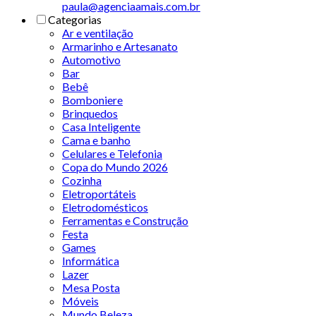
paula@agenciaamais.com.br
Categorias
Ar e ventilação
Armarinho e Artesanato
Automotivo
Bar
Bebê
Bomboniere
Brinquedos
Casa Inteligente
Cama e banho
Celulares e Telefonia
Copa do Mundo 2026
Cozinha
Eletroportáteis
Eletrodomésticos
Ferramentas e Construção
Festa
Games
Informática
Lazer
Mesa Posta
Móveis
Mundo Beleza