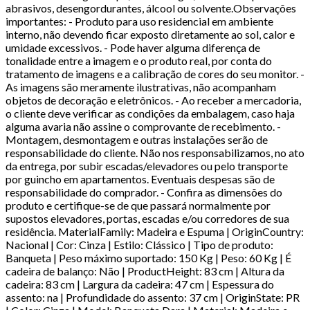
abrasivos, desengordurantes, álcool ou solvente.Observações
importantes: - Produto para uso residencial em ambiente
interno, não devendo ficar exposto diretamente ao sol, calor e
umidade excessivos. - Pode haver alguma diferença de
tonalidade entre a imagem e o produto real, por conta do
tratamento de imagens e a calibração de cores do seu monitor. -
As imagens são meramente ilustrativas, não acompanham
objetos de decoração e eletrônicos. - Ao receber a mercadoria,
o cliente deve verificar as condições da embalagem, caso haja
alguma avaria não assine o comprovante de recebimento. -
Montagem, desmontagem e outras instalações serão de
responsabilidade do cliente. Não nos responsabilizamos, no ato
da entrega, por subir escadas/elevadores ou pelo transporte
por guincho em apartamentos. Eventuais despesas são de
responsabilidade do comprador. - Confira as dimensões do
produto e certifique-se de que passará normalmente por
supostos elevadores, portas, escadas e/ou corredores de sua
residência. MaterialFamily: Madeira e Espuma | OriginCountry:
Nacional | Cor: Cinza | Estilo: Clássico | Tipo de produto:
Banqueta | Peso máximo suportado: 150 Kg | Peso: 60 Kg | É
cadeira de balanço: Não | ProductHeight: 83 cm | Altura da
cadeira: 83 cm | Largura da cadeira: 47 cm | Espessura do
assento: na | Profundidade do assento: 37 cm | OriginState: PR