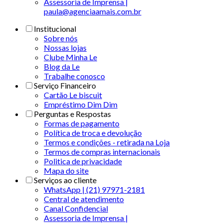
Assessoria de Imprensa |
paula@agenciaamais.com.br
Institucional
Sobre nós
Nossas lojas
Clube Minha Le
Blog da Le
Trabalhe conosco
Serviço Financeiro
Cartão Le biscuit
Empréstimo Dim Dim
Perguntas e Respostas
Formas de pagamento
Política de troca e devolução
Termos e condições - retirada na Loja
Termos de compras internacionais
Politica de privacidade
Mapa do site
Serviços ao cliente
WhatsApp | (21) 97971-2181
Central de atendimento
Canal Confidencial
Assessoria de Imprensa |