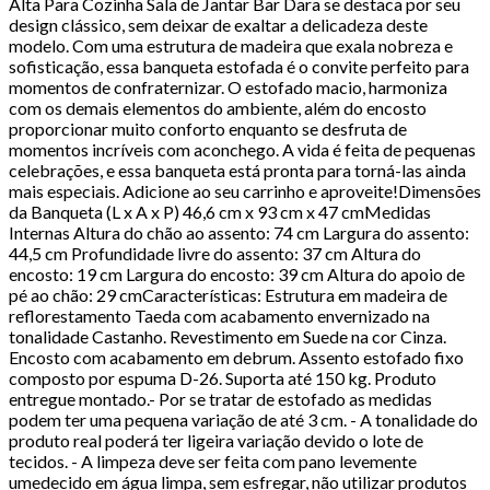
Alta Para Cozinha Sala de Jantar Bar Dara se destaca por seu
design clássico, sem deixar de exaltar a delicadeza deste
modelo. Com uma estrutura de madeira que exala nobreza e
sofisticação, essa banqueta estofada é o convite perfeito para
momentos de confraternizar. O estofado macio, harmoniza
com os demais elementos do ambiente, além do encosto
proporcionar muito conforto enquanto se desfruta de
momentos incríveis com aconchego. A vida é feita de pequenas
celebrações, e essa banqueta está pronta para torná-las ainda
mais especiais. Adicione ao seu carrinho e aproveite!Dimensões
da Banqueta (L x A x P) 46,6 cm x 93 cm x 47 cmMedidas
Internas Altura do chão ao assento: 74 cm Largura do assento:
44,5 cm Profundidade livre do assento: 37 cm Altura do
encosto: 19 cm Largura do encosto: 39 cm Altura do apoio de
pé ao chão: 29 cmCaracterísticas: Estrutura em madeira de
reflorestamento Taeda com acabamento envernizado na
tonalidade Castanho. Revestimento em Suede na cor Cinza.
Encosto com acabamento em debrum. Assento estofado fixo
composto por espuma D-26. Suporta até 150 kg. Produto
entregue montado.- Por se tratar de estofado as medidas
podem ter uma pequena variação de até 3 cm. - A tonalidade do
produto real poderá ter ligeira variação devido o lote de
tecidos. - A limpeza deve ser feita com pano levemente
umedecido em água limpa, sem esfregar, não utilizar produtos