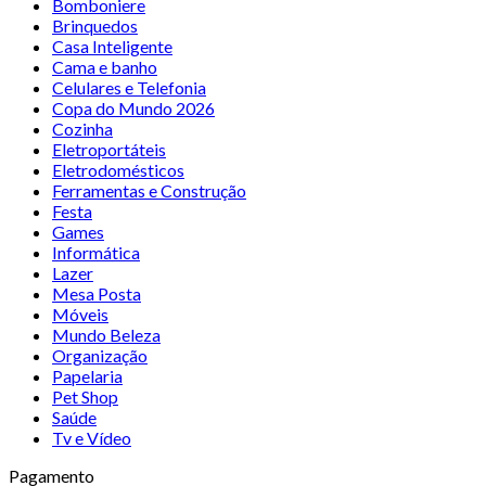
Bomboniere
Brinquedos
Casa Inteligente
Cama e banho
Celulares e Telefonia
Copa do Mundo 2026
Cozinha
Eletroportáteis
Eletrodomésticos
Ferramentas e Construção
Festa
Games
Informática
Lazer
Mesa Posta
Móveis
Mundo Beleza
Organização
Papelaria
Pet Shop
Saúde
Tv e Vídeo
Pagamento