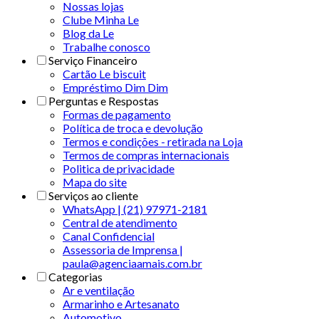
Nossas lojas
Clube Minha Le
Blog da Le
Trabalhe conosco
Serviço Financeiro
Cartão Le biscuit
Empréstimo Dim Dim
Perguntas e Respostas
Formas de pagamento
Política de troca e devolução
Termos e condições - retirada na Loja
Termos de compras internacionais
Politica de privacidade
Mapa do site
Serviços ao cliente
WhatsApp | (21) 97971-2181
Central de atendimento
Canal Confidencial
Assessoria de Imprensa |
paula@agenciaamais.com.br
Categorias
Ar e ventilação
Armarinho e Artesanato
Automotivo