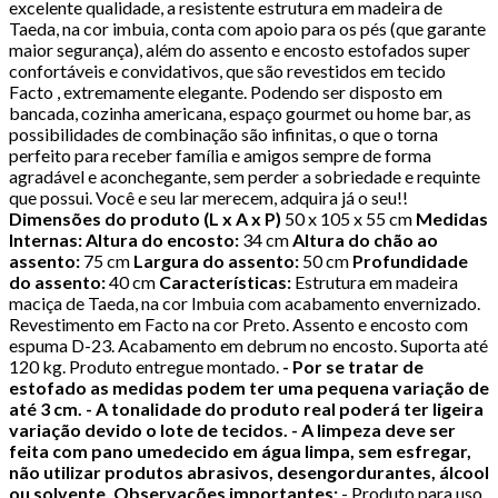
excelente qualidade, a resistente estrutura em madeira de
Taeda, na cor imbuia, conta com apoio para os pés (que garante
maior segurança), além do assento e encosto estofados super
confortáveis e convidativos, que são revestidos em tecido
Facto , extremamente elegante. Podendo ser disposto em
bancada, cozinha americana, espaço gourmet ou home bar, as
possibilidades de combinação são infinitas, o que o torna
perfeito para receber família e amigos sempre de forma
agradável e aconchegante, sem perder a sobriedade e requinte
que possui. Você e seu lar merecem, adquira já o seu!!
Dimensões do produto (L x A x P)
50 x 105 x 55 cm
Medidas
Internas: Altura do encosto:
34 cm
Altura do chão ao
assento:
75 cm
Largura do assento:
50 cm
Profundidade
do assento:
40 cm
Características:
Estrutura em madeira
maciça de Taeda, na cor Imbuia com acabamento envernizado.
Revestimento em Facto na cor Preto. Assento e encosto com
espuma D-23. Acabamento em debrum no encosto. Suporta até
120 kg. Produto entregue montado.
- Por se tratar de
estofado as medidas podem ter uma pequena variação de
até 3 cm. - A tonalidade do produto real poderá ter ligeira
variação devido o lote de tecidos. - A limpeza deve ser
feita com pano umedecido em água limpa, sem esfregar,
não utilizar produtos abrasivos, desengordurantes, álcool
ou solvente. Observações importantes:
- Produto para uso