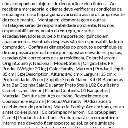
não acompanham objetos de decoração e eletrônicos. - Ao
receber a mercadoria, o cliente deve verificar as condições da
embalagem, caso haja alguma avaria não assine o comprovante
de recebimento. - Montagem, desmontagem e outras
instalações serão de responsabilidade do cliente. Não nos
responsabilizamos, no ato da entrega, por subir
escadas/elevadores ou pelo transporte por guincho em
apartamentos. Eventuais despesas são de responsabilidade do
comprador. - Confira as dimensões do produto e certifique-se
de que passará normalmente por supostos elevadores, portas,
escadas e/ou corredores de sua residência. Color: Marrom |
OriginCountry: Nacional | Model: Stella | OriginState: PR |
ProductWeight: 20 kg | ColorFamily: Marrom | ProductLength:
35 cm | SizeDescription: Altura: 146 cm x Largura: 35 cm x
Profundidade: 35 cm | SupplierSimpleName: Kit 04 Banquetas
Alta Bar Cozinha Sala De Jantar Preto Stella L02 Couríssimo
Camel - Lyam Decor | ProductContents: 04 Banquetas |
Material: Estrutura em Aço carbono, Revestimento em
Couríssimo e espuma | ProductWarranty: 90 dias após o
recebimento do produto | MaterialFamily: Aço carbono, couro
sintético e espuma | ColorSimple: Marrom | ColorSupplier:
Camel | ProductInstructions: Produto para uso em ambiente
interno, nao devendo ficar exposto ao sol, calor e umidade