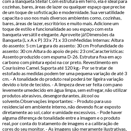
com a Banqueta Stella! Com estrutura em ferro, ela é ideal para
cozinhas, bares, áreas de lazer ou qualquer espaço que precise
de um toque de sofisticação e modernidade. Sua versatilidade
capacita o uso nos mais diversos ambientes como, cozinhas,
bares, áreas de lazer, escritórios e muito mais. Adicione um
toque de estilo e funcionalidade ao seu espaço com esta
banqueta versátil e elegante. Aproveite já!Dimensões da
Banqueta (L x A x P) 33 x 71 x 33 cmMedidas Internas: Altura
do assento: 5 cm Largura do assento: 30 cm Profundidade do
assento: 30 cm Altura do apoio de pés: 23 cmCaracterísticas:
Assento produzido com espuma D-26. Estrutura fixa em aço
carbono com pintura epóxi na cor preto. Revestimento em
Couríssimo Camel. Suporta até 120 kg.- Por se tratar de
estofado as medidas podem ter uma pequena variação de até 3
cm. - A tonalidade do produto real poderá ter ligeira variação
devido o lote de tecidos. - A limpeza deve ser feita com pano
levemente umedecido em água limpa, sem esfregar, não utilizar
produtos abrasivos, desengordurantes, álcool ou
solvente.Observações importantes: - Produto para uso
residencial em ambiente interno, não devendo ficar exposto
diretamente ao sol, calor e umidade excessivos. - Pode haver
alguma diferença de tonalidade entre a imagem e o produto
real, por conta do tratamento de imagens e a calibração de
cores do seu monitor. - As imagens são meramente ilustrativas,