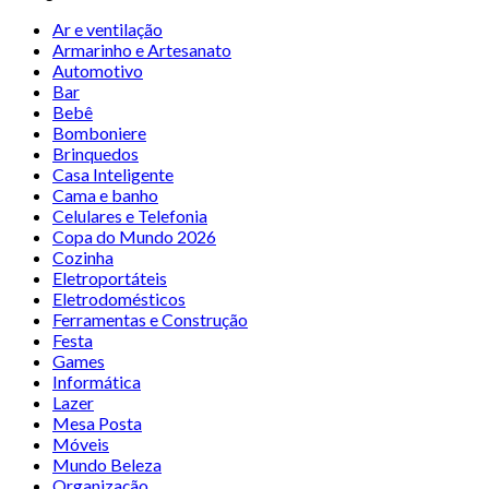
Ar e ventilação
Armarinho e Artesanato
Automotivo
Bar
Bebê
Bomboniere
Brinquedos
Casa Inteligente
Cama e banho
Celulares e Telefonia
Copa do Mundo 2026
Cozinha
Eletroportáteis
Eletrodomésticos
Ferramentas e Construção
Festa
Games
Informática
Lazer
Mesa Posta
Móveis
Mundo Beleza
Organização