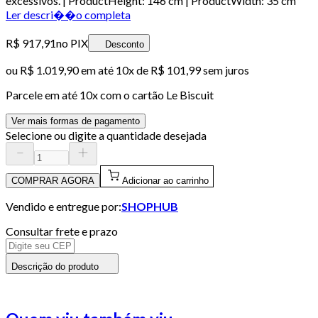
excessivos. | ProductHeight: 146 cm | ProductWidth: 35 cm
Ler descri��o completa
R$ 917,91
no PIX
Desconto
ou
R$ 1.019,90
em até
10x de R$ 101,99 sem juros
Parcele em até
10
x com o cartão
Le Biscuit
Ver mais formas de pagamento
Selecione ou digite a quantidade desejada
COMPRAR AGORA
Adicionar ao carrinho
Vendido e entregue por:
SHOPHUB
Consultar frete e prazo
Descrição do produto