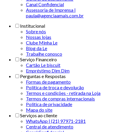
Canal Confidencial
Assessoria de Imprensa |
paula@agenciaamais.com.br
Institucional
Sobre nós
Nossas lojas
Clube Minha Le
Blog da Le
Trabalhe conosco
Serviço Financeiro
Cartão Le biscuit
Empréstimo Dim Dim
Perguntas e Respostas
Formas de pagamento
Política de troca e devolução
Termos e condições - retirada na Loja
Termos de compras internacionais
Politica de privacidade
Mapa do site
Serviços ao cliente
WhatsApp | (21) 97971-2181
Central de atendimento