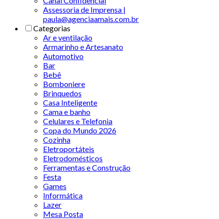
Canal Confidencial
Assessoria de Imprensa |
paula@agenciaamais.com.br
Categorias
Ar e ventilação
Armarinho e Artesanato
Automotivo
Bar
Bebê
Bomboniere
Brinquedos
Casa Inteligente
Cama e banho
Celulares e Telefonia
Copa do Mundo 2026
Cozinha
Eletroportáteis
Eletrodomésticos
Ferramentas e Construção
Festa
Games
Informática
Lazer
Mesa Posta