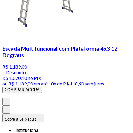
Escada Multifuncional com Plataforma 4x3 12
Degraus
R$ 1.189,00
Desconto
R$ 1.070,10
no PIX
ou
R$ 1.189,00
em até
10x de R$ 118,90 sem juros
COMPRAR AGORA
Sobre a Le biscuit
Institucional