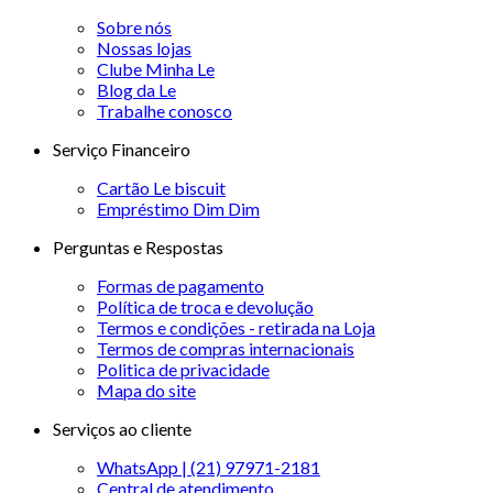
Sobre nós
Nossas lojas
Clube Minha Le
Blog da Le
Trabalhe conosco
Serviço Financeiro
Cartão Le biscuit
Empréstimo Dim Dim
Perguntas e Respostas
Formas de pagamento
Política de troca e devolução
Termos e condições - retirada na Loja
Termos de compras internacionais
Politica de privacidade
Mapa do site
Serviços ao cliente
WhatsApp | (21) 97971-2181
Central de atendimento