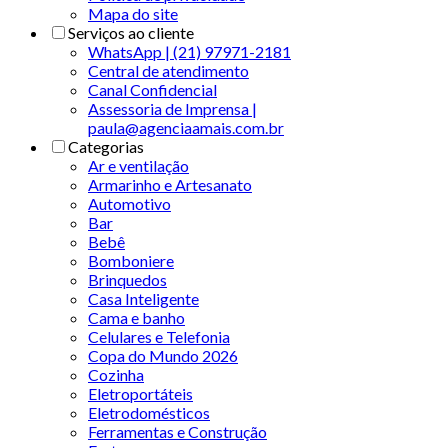
Mapa do site
Serviços ao cliente
WhatsApp | (21) 97971-2181
Central de atendimento
Canal Confidencial
Assessoria de Imprensa |
paula@agenciaamais.com.br
Categorias
Ar e ventilação
Armarinho e Artesanato
Automotivo
Bar
Bebê
Bomboniere
Brinquedos
Casa Inteligente
Cama e banho
Celulares e Telefonia
Copa do Mundo 2026
Cozinha
Eletroportáteis
Eletrodomésticos
Ferramentas e Construção