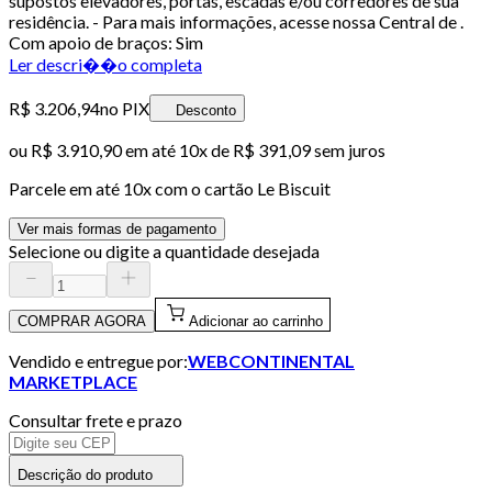
supostos elevadores, portas, escadas e/ou corredores de sua
residência. - Para mais informações, acesse nossa Central de .
Com apoio de braços: Sim
Ler descri��o completa
R$ 3.206,94
no PIX
Desconto
ou
R$ 3.910,90
em até
10x de R$ 391,09 sem juros
Parcele em até
10
x com o cartão
Le Biscuit
Ver mais formas de pagamento
Selecione ou digite a quantidade desejada
COMPRAR AGORA
Adicionar ao carrinho
Vendido e entregue por:
WEBCONTINENTAL
MARKETPLACE
Consultar frete e prazo
Descrição do produto