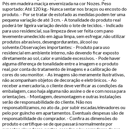
Pés em madeira maciça envernizada na cor Nozes. Peso
suportado: Até 120 kg.- Nunca sentar nos braços ou encosto do
produto. - Por se tratar de estofado as medidas podem ter uma
pequena variação de até 3 cm. - A tonalidade do produto real
poderá ter ligeira variação devido o lote de tecidos. - Indicado
para uso residencial, sua limpeza deve ser feita com pano
levemente umedecido em água limpa, sem esfregar, não utilizar
produtos abrasivos, desengordurantes, álcool ou
solvente.Observações importantes: - Produto para uso
residencial em ambiente interno, não devendo ficar exposto
diretamente ao sol, calor e umidade excessivos. - Pode haver
alguma diferença de tonalidade entre a imagem e o produto
real, por conta do tratamento de imagens e a calibração de
cores do seu monitor. - As imagens são meramente ilustrativas,
não acompanham objetos de decoração e eletrônicos. - Ao
receber a mercadoria, o cliente deve verificar as condições da
embalagem, caso haja alguma não assine o de e com nossa para
orientações. - Montagem, desmontagem e outras instalações
serão de responsabilidade do cliente. Não nos
responsabilizamos, no ato da , por subir escadas/elevadores ou
pelo por guincho em apartamentos. Eventuais despesas são de
responsabilidade do comprador. - Confira as dimensões do
produto e certifique-se de que passará normalmente por