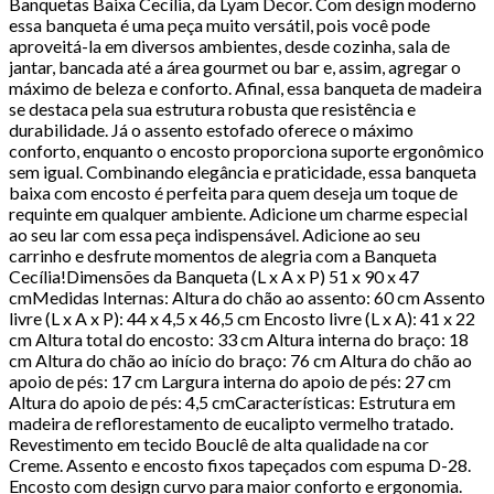
Banquetas Baixa Cecília, da Lyam Decor. Com design moderno
essa banqueta é uma peça muito versátil, pois você pode
aproveitá-la em diversos ambientes, desde cozinha, sala de
jantar, bancada até a área gourmet ou bar e, assim, agregar o
máximo de beleza e conforto. Afinal, essa banqueta de madeira
se destaca pela sua estrutura robusta que resistência e
durabilidade. Já o assento estofado oferece o máximo
conforto, enquanto o encosto proporciona suporte ergonômico
sem igual. Combinando elegância e praticidade, essa banqueta
baixa com encosto é perfeita para quem deseja um toque de
requinte em qualquer ambiente. Adicione um charme especial
ao seu lar com essa peça indispensável. Adicione ao seu
carrinho e desfrute momentos de alegria com a Banqueta
Cecília!Dimensões da Banqueta (L x A x P) 51 x 90 x 47
cmMedidas Internas: Altura do chão ao assento: 60 cm Assento
livre (L x A x P): 44 x 4,5 x 46,5 cm Encosto livre (L x A): 41 x 22
cm Altura total do encosto: 33 cm Altura interna do braço: 18
cm Altura do chão ao início do braço: 76 cm Altura do chão ao
apoio de pés: 17 cm Largura interna do apoio de pés: 27 cm
Altura do apoio de pés: 4,5 cmCaracterísticas: Estrutura em
madeira de reflorestamento de eucalipto vermelho tratado.
Revestimento em tecido Bouclê de alta qualidade na cor
Creme. Assento e encosto fixos tapeçados com espuma D-28.
Encosto com design curvo para maior conforto e ergonomia.