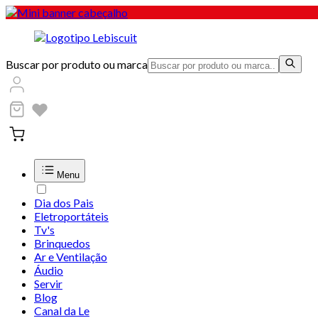
Buscar por produto ou marca
Menu
Dia dos Pais
Eletroportáteis
Tv's
Brinquedos
Ar e Ventilação
Áudio
Servir
Blog
Canal da Le