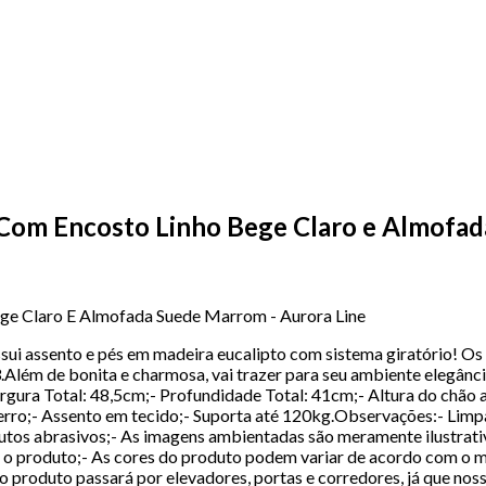
 Com Encosto Linho Bege Claro e Almofad
ege Claro E Almofada Suede Marrom - Aurora Line
ui assento e pés em madeira eucalipto com sistema giratório! O
lém de bonita e charmosa, vai trazer para seu ambiente elegância
argura Total: 48,5cm;- Profundidade Total: 41cm;- Altura do chão
erro;- Assento em tecido;- Suporta até 120kg.Observações:- Limpa
dutos abrasivos;- As imagens ambientadas são meramente ilustrat
produto;- As cores do produto podem variar de acordo com o moni
 produto passará por elevadores, portas e corredores, já que nossa