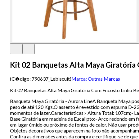
Kit 02 Banquetas Alta Maya Giratória
(C�digo:
790637_Lebiscuit
)
Marca:
Outras Marcas
Kit 02 Banquetas Alta Maya Giratória Com Encosto Linho B
Banqueta Maya Giratória - Aurora LineA Banqueta Maya poss
peso de até 120 Kgs.O assento é revestido com espuma D-23.A
momentos de lazer.Características:- Altura Total: 107cm;- L
Base Giratória em madeira de Eucalipto;- Arco redondo em f
em lugar úmido ou próximo de fontes de calor. Não usar pro
Objetos decorativos que aparecem na foto não acompanham o 
Confira as dimensões antes da compra e certifique-se de que o