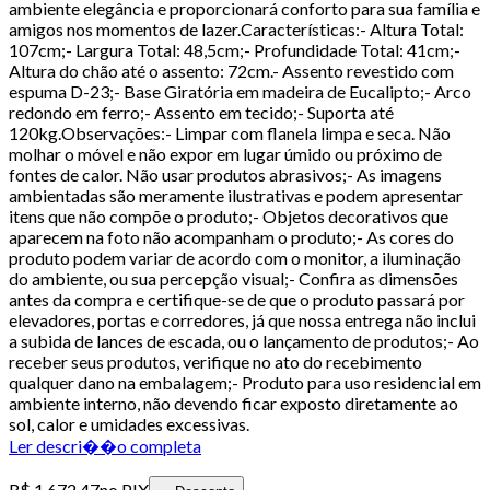
ambiente elegância e proporcionará conforto para sua família e
amigos nos momentos de lazer.Características:- Altura Total:
107cm;- Largura Total: 48,5cm;- Profundidade Total: 41cm;-
Altura do chão até o assento: 72cm.- Assento revestido com
espuma D-23;- Base Giratória em madeira de Eucalipto;- Arco
redondo em ferro;- Assento em tecido;- Suporta até
120kg.Observações:- Limpar com flanela limpa e seca. Não
molhar o móvel e não expor em lugar úmido ou próximo de
fontes de calor. Não usar produtos abrasivos;- As imagens
ambientadas são meramente ilustrativas e podem apresentar
itens que não compõe o produto;- Objetos decorativos que
aparecem na foto não acompanham o produto;- As cores do
produto podem variar de acordo com o monitor, a iluminação
do ambiente, ou sua percepção visual;- Confira as dimensões
antes da compra e certifique-se de que o produto passará por
elevadores, portas e corredores, já que nossa entrega não inclui
a subida de lances de escada, ou o lançamento de produtos;- Ao
receber seus produtos, verifique no ato do recebimento
qualquer dano na embalagem;- Produto para uso residencial em
ambiente interno, não devendo ficar exposto diretamente ao
sol, calor e umidades excessivas.
Ler descri��o completa
R$ 1.672,47
no PIX