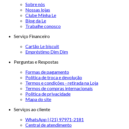
Sobre nós
Nossas lojas
Clube Minha Le
Blog da Le
Trabalhe conosco
Serviço Financeiro
Cartão Le biscuit
Empréstimo Dim Dim
Perguntas e Respostas
Formas de pagamento
Política de troca e devolução
Termos e condições - retirada na Loja
Termos de compras internacionais
Politica de privacidade
Mapa do site
Serviços ao cliente
WhatsApp | (21) 97971-2181
Central de atendimento