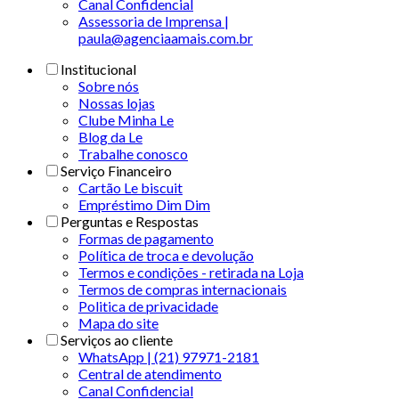
Canal Confidencial
Assessoria de Imprensa |
paula@agenciaamais.com.br
Institucional
Sobre nós
Nossas lojas
Clube Minha Le
Blog da Le
Trabalhe conosco
Serviço Financeiro
Cartão Le biscuit
Empréstimo Dim Dim
Perguntas e Respostas
Formas de pagamento
Política de troca e devolução
Termos e condições - retirada na Loja
Termos de compras internacionais
Politica de privacidade
Mapa do site
Serviços ao cliente
WhatsApp | (21) 97971-2181
Central de atendimento
Canal Confidencial