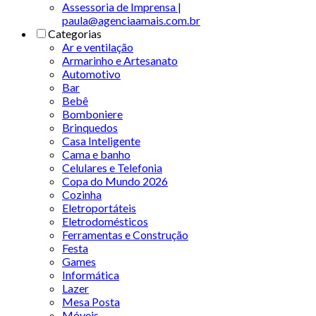
Assessoria de Imprensa |
paula@agenciaamais.com.br
Categorias
Ar e ventilação
Armarinho e Artesanato
Automotivo
Bar
Bebê
Bomboniere
Brinquedos
Casa Inteligente
Cama e banho
Celulares e Telefonia
Copa do Mundo 2026
Cozinha
Eletroportáteis
Eletrodomésticos
Ferramentas e Construção
Festa
Games
Informática
Lazer
Mesa Posta
Móveis