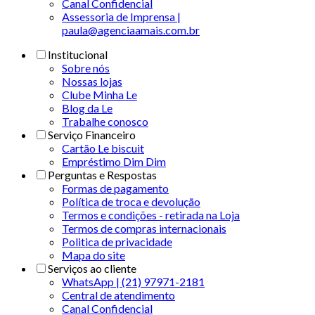
Canal Confidencial
Assessoria de Imprensa |
paula@agenciaamais.com.br
Institucional
Sobre nós
Nossas lojas
Clube Minha Le
Blog da Le
Trabalhe conosco
Serviço Financeiro
Cartão Le biscuit
Empréstimo Dim Dim
Perguntas e Respostas
Formas de pagamento
Política de troca e devolução
Termos e condições - retirada na Loja
Termos de compras internacionais
Politica de privacidade
Mapa do site
Serviços ao cliente
WhatsApp | (21) 97971-2181
Central de atendimento
Canal Confidencial