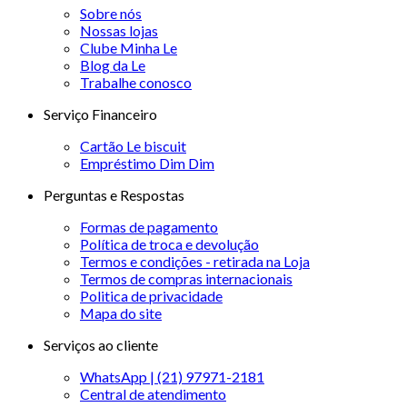
Sobre nós
Nossas lojas
Clube Minha Le
Blog da Le
Trabalhe conosco
Serviço Financeiro
Cartão Le biscuit
Empréstimo Dim Dim
Perguntas e Respostas
Formas de pagamento
Política de troca e devolução
Termos e condições - retirada na Loja
Termos de compras internacionais
Politica de privacidade
Mapa do site
Serviços ao cliente
WhatsApp | (21) 97971-2181
Central de atendimento