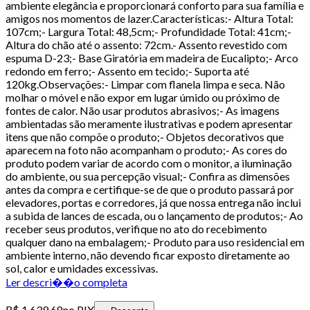
ambiente elegância e proporcionará conforto para sua família e
amigos nos momentos de lazer.Características:- Altura Total:
107cm;- Largura Total: 48,5cm;- Profundidade Total: 41cm;-
Altura do chão até o assento: 72cm.- Assento revestido com
espuma D-23;- Base Giratória em madeira de Eucalipto;- Arco
redondo em ferro;- Assento em tecido;- Suporta até
120kg.Observações:- Limpar com flanela limpa e seca. Não
molhar o móvel e não expor em lugar úmido ou próximo de
fontes de calor. Não usar produtos abrasivos;- As imagens
ambientadas são meramente ilustrativas e podem apresentar
itens que não compõe o produto;- Objetos decorativos que
aparecem na foto não acompanham o produto;- As cores do
produto podem variar de acordo com o monitor, a iluminação
do ambiente, ou sua percepção visual;- Confira as dimensões
antes da compra e certifique-se de que o produto passará por
elevadores, portas e corredores, já que nossa entrega não inclui
a subida de lances de escada, ou o lançamento de produtos;- Ao
receber seus produtos, verifique no ato do recebimento
qualquer dano na embalagem;- Produto para uso residencial em
ambiente interno, não devendo ficar exposto diretamente ao
sol, calor e umidades excessivas.
Ler descri��o completa
R$ 1.639,68
no PIX