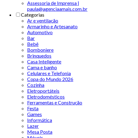
Assessoria de Imprensa |
paula@agenciaamais.com.br
Categorias
Ar e ventilação
Armarinho e Artesanato
Automotivo
Bar
Bebê
Bomboniere
Brinquedos
Casa Inteligente
Cama e banho
Celulares e Telefonia
Copa do Mundo 2026
Cozinha
Eletroportáteis
Eletrodomésticos
Ferramentas e Construção
Festa
Games
Informática
Lazer
Mesa Posta
Móveis