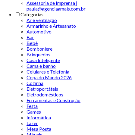
Assessoria de Imprensa |
paula@agenciaamais.com.br
Categorias
Ar e ventilação
Armarinho e Artesanato
Automotivo
Bar
Bebê
Bomboniere
Brinquedos
Casa Inteligente
Cama e banho
Celulares e Telefonia
Copa do Mundo 2026
Cozinha
Eletroportáteis
Eletrodomésticos
Ferramentas e Construção
Festa
Games
Informática
Lazer
Mesa Posta
Móveis