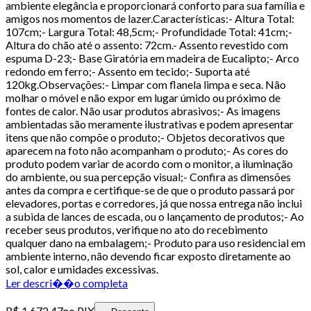
ambiente elegância e proporcionará conforto para sua família e
amigos nos momentos de lazer.Características:- Altura Total:
107cm;- Largura Total: 48,5cm;- Profundidade Total: 41cm;-
Altura do chão até o assento: 72cm.- Assento revestido com
espuma D-23;- Base Giratória em madeira de Eucalipto;- Arco
redondo em ferro;- Assento em tecido;- Suporta até
120kg.Observações:- Limpar com flanela limpa e seca. Não
molhar o móvel e não expor em lugar úmido ou próximo de
fontes de calor. Não usar produtos abrasivos;- As imagens
ambientadas são meramente ilustrativas e podem apresentar
itens que não compõe o produto;- Objetos decorativos que
aparecem na foto não acompanham o produto;- As cores do
produto podem variar de acordo com o monitor, a iluminação
do ambiente, ou sua percepção visual;- Confira as dimensões
antes da compra e certifique-se de que o produto passará por
elevadores, portas e corredores, já que nossa entrega não inclui
a subida de lances de escada, ou o lançamento de produtos;- Ao
receber seus produtos, verifique no ato do recebimento
qualquer dano na embalagem;- Produto para uso residencial em
ambiente interno, não devendo ficar exposto diretamente ao
sol, calor e umidades excessivas.
Ler descri��o completa
R$ 1.672,47
no PIX