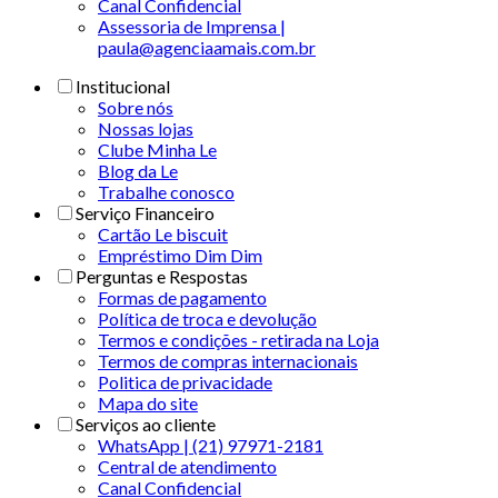
Canal Confidencial
Assessoria de Imprensa |
paula@agenciaamais.com.br
Institucional
Sobre nós
Nossas lojas
Clube Minha Le
Blog da Le
Trabalhe conosco
Serviço Financeiro
Cartão Le biscuit
Empréstimo Dim Dim
Perguntas e Respostas
Formas de pagamento
Política de troca e devolução
Termos e condições - retirada na Loja
Termos de compras internacionais
Politica de privacidade
Mapa do site
Serviços ao cliente
WhatsApp | (21) 97971-2181
Central de atendimento
Canal Confidencial