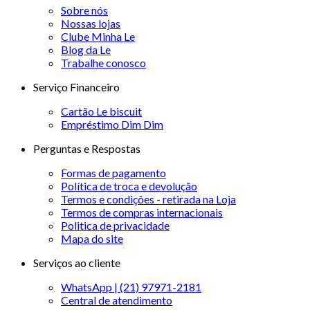
Sobre nós
Nossas lojas
Clube Minha Le
Blog da Le
Trabalhe conosco
Serviço Financeiro
Cartão Le biscuit
Empréstimo Dim Dim
Perguntas e Respostas
Formas de pagamento
Política de troca e devolução
Termos e condições - retirada na Loja
Termos de compras internacionais
Politica de privacidade
Mapa do site
Serviços ao cliente
WhatsApp | (21) 97971-2181
Central de atendimento