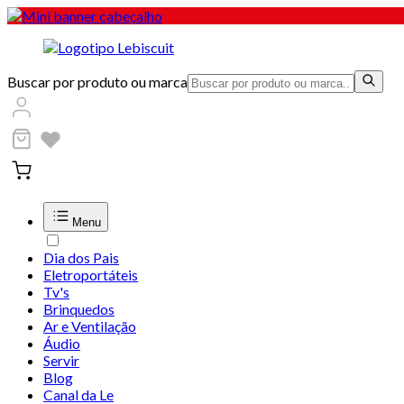
Buscar por produto ou marca
Menu
Dia dos Pais
Eletroportáteis
Tv's
Brinquedos
Ar e Ventilação
Áudio
Servir
Blog
Canal da Le